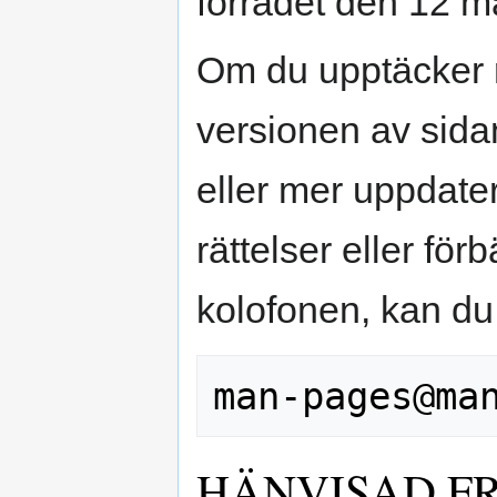
förrådet den 12 m
Om du upptäcker 
versionen av sidan
eller mer uppdater
rättelser eller för
kolofonen, kan du s
HÄNVISAD F