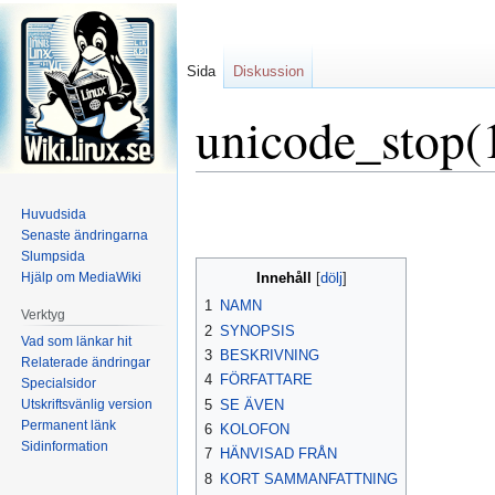
Sida
Diskussion
unicode_stop(
Hoppa
Hoppa
Huvudsida
till
till
Senaste ändringarna
navigering
sök
Slumpsida
Hjälp om MediaWiki
Innehåll
1
NAMN
Verktyg
2
SYNOPSIS
Vad som länkar hit
3
BESKRIVNING
Relaterade ändringar
4
FÖRFATTARE
Specialsidor
Utskriftsvänlig version
5
SE ÄVEN
Permanent länk
6
KOLOFON
Sidinformation
7
HÄNVISAD FRÅN
8
KORT SAMMANFATTNING