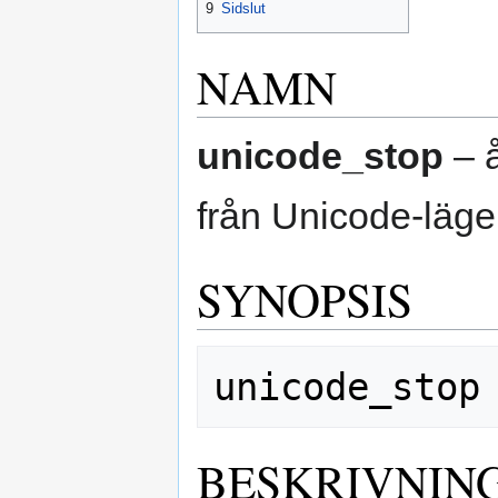
9
Sidslut
NAMN
unicode_stop
– å
från Unicode-läge
SYNOPSIS
BESKRIVNIN