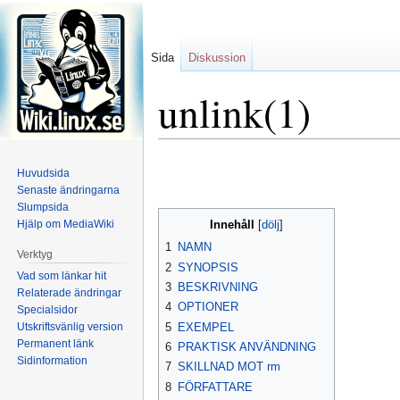
Sida
Diskussion
unlink(1)
Hoppa
Hoppa
Huvudsida
till
till
Senaste ändringarna
navigering
sök
Slumpsida
Hjälp om MediaWiki
Innehåll
1
NAMN
Verktyg
2
SYNOPSIS
Vad som länkar hit
3
BESKRIVNING
Relaterade ändringar
4
OPTIONER
Specialsidor
Utskriftsvänlig version
5
EXEMPEL
Permanent länk
6
PRAKTISK ANVÄNDNING
Sidinformation
7
SKILLNAD MOT rm
8
FÖRFATTARE