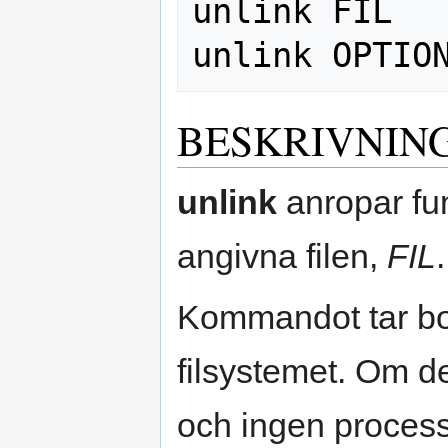
unlink FIL

BESKRIVNIN
unlink
anropar fu
angivna filen,
FIL
.
Kommandot tar bor
filsystemet. Om det
och ingen process 