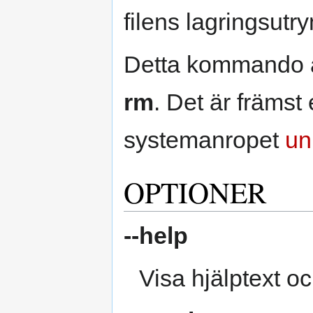
filens lagringsut
Detta kommando ä
rm
. Det är främst e
systemanropet
un
OPTIONER
--help
Visa hjälptext oc