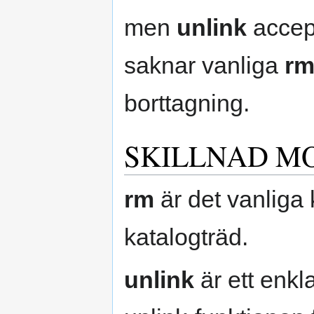
men
unlink
accept
saknar vanliga
r
borttagning.
SKILLNAD MO
rm
är det vanliga 
katalogträd.
unlink
är ett enk