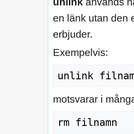
unlink
används när
en länk utan den e
erbjuder.
Exempelvis:
motsvarar i många 