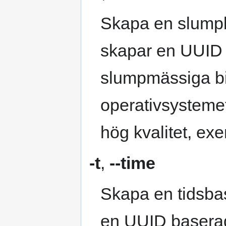
Skapa en slump
skapar en UUID s
slumpmässiga bit
operativsysteme
hög kvalitet, ex
-t
,
--time
Skapa en tidsb
en UUID basera