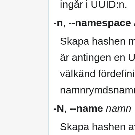
ingår i UUID:n.
-n
,
--namespace
Skapa hashen m
är antingen en 
välkänd fördefi
namnrymdsnamn.
-N
,
--name
namn
Skapa hashen 