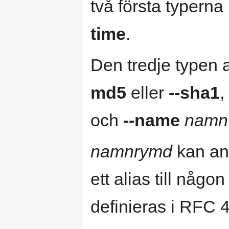
två första typern
time
.
Den tredje typen
md5
eller
--sha1
,
och
--name
namn
namnrymd
kan an
ett alias till någ
definieras i RFC 