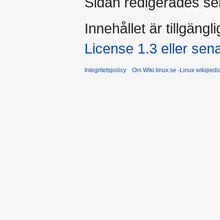
Sidan redigerades se
Innehållet är tillgängl
License 1.3 eller sen
Integritetspolicy
Om Wiki.linux.se -Linux wikiped