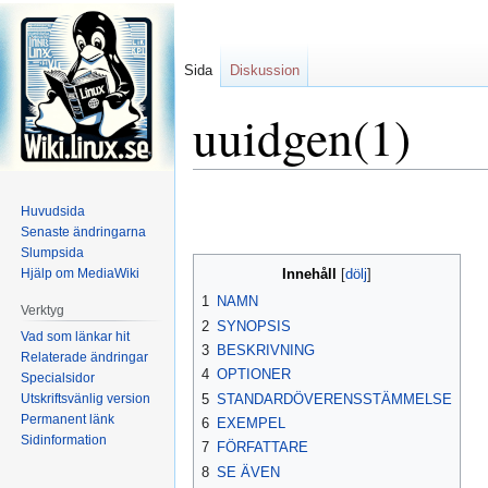
Sida
Diskussion
uuidgen(1)
Hoppa
Hoppa
Huvudsida
till
till
Senaste ändringarna
navigering
sök
Slumpsida
Hjälp om MediaWiki
Innehåll
1
NAMN
Verktyg
2
SYNOPSIS
Vad som länkar hit
3
BESKRIVNING
Relaterade ändringar
4
OPTIONER
Specialsidor
Utskriftsvänlig version
5
STANDARDÖVERENSSTÄMMELSE
Permanent länk
6
EXEMPEL
Sidinformation
7
FÖRFATTARE
8
SE ÄVEN