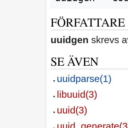
FÖRFATTARE
uuidgen
skrevs a
SE ÄVEN
uuidparse(1)
libuuid(3)
uuid(3)
uuid_generate(3