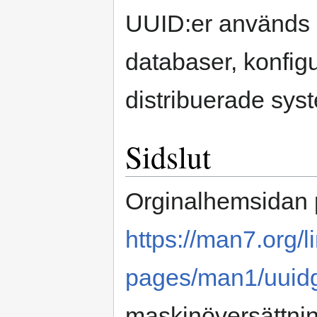
UUID:er används o
databaser, konfigu
distribuerade sys
Sidslut
Orginalhemsidan 
https://man7.org/
pages/man1/uuidg
maskinöversättnin