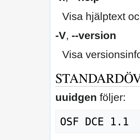
Visa hjälptext oc
-V
,
--version
Visa versionsinf
STANDARDÖ
uuidgen
följer: