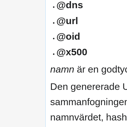
@dns
@url
@oid
@x500
namn
är en godtyc
Den genererade UU
sammanfogninge
namnvärdet, hash