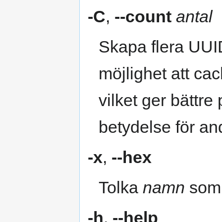
-C
,
--count
antal
Skapa flera UUID
möjlighet att ca
vilket ger bättr
betydelse för an
-x
,
--hex
Tolka
namn
som 
-h
,
--help