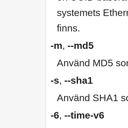
systemets Ether
finns.
-m
,
--md5
Använd MD5 som
-s
,
--sha1
Använd SHA1 so
-6
,
--time-v6