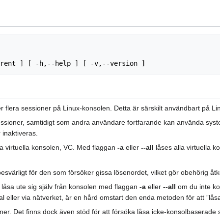
ler flera sessioner på Linux-konsolen. Detta är särskilt användbart på Li
sessioner, samtidigt som andra användare fortfarande kan använda syst
 inaktiveras.
a virtuella konsolen, VC. Med flaggan
-a
eller
--all
låses alla virtuella 
esvärligt för den som försöker gissa lösenordet, vilket gör obehörig åt
elt låsa ute sig själv från konsolen med flaggan
-a
eller
--all
om du inte ko
inal eller via nätverket, är en hård omstart den enda metoden för att ”lå
ner. Det finns dock även stöd för att försöka låsa icke-konsolbaserade se