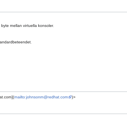
byte mellan virtuella konsoler.
standardbeteendet.
at.com](
mailto:johnsonm@redhat.com
)>