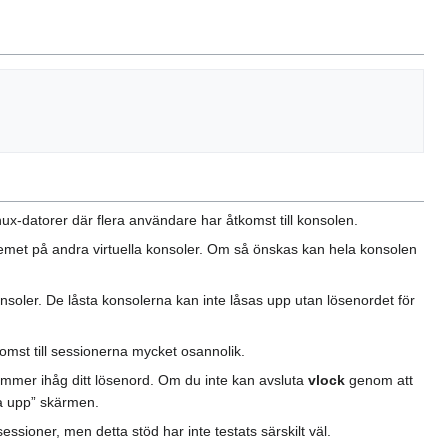
nux-datorer där flera användare har åtkomst till konsolen.
emet på andra virtuella konsoler. Om så önskas kan hela konsolen
konsoler. De låsta konsolerna kan inte låsas upp utan lösenordet för
komst till sessionerna mycket osannolik.
mmer ihåg ditt lösenord. Om du inte kan avsluta
vlock
genom att
sa upp” skärmen.
ssioner, men detta stöd har inte testats särskilt väl.