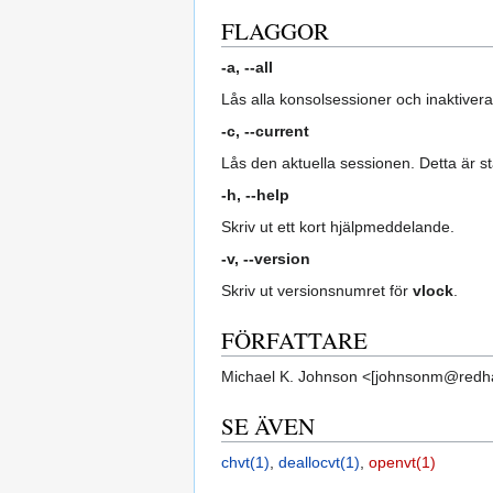
FLAGGOR
-a, --all
Lås alla konsolsessioner och inaktivera 
-c, --current
Lås den aktuella sessionen. Detta är 
-h, --help
Skriv ut ett kort hjälpmeddelande.
-v, --version
Skriv ut versionsnumret för
vlock
.
FÖRFATTARE
Michael K. Johnson <[johnsonm@redh
SE ÄVEN
chvt(1)
,
deallocvt(1)
,
openvt(1)