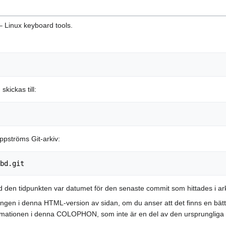
 Linux keyboard tools.
kickas till:
ppströms Git-arkiv:
 den tidpunkten var datumet för den senaste commit som hittades i a
en i denna HTML-version av sidan, om du anser att det finns en bättre
nformationen i denna COLOPHON, som inte är en del av den ursprungliga m