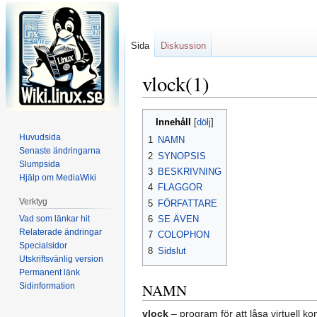
Sida
Diskussion
vlock(1)
Hoppa
Hoppa
Innehåll
till
till
Huvudsida
1
NAMN
navigering
sök
Senaste ändringarna
2
SYNOPSIS
Slumpsida
3
BESKRIVNING
Hjälp om MediaWiki
4
FLAGGOR
Verktyg
5
FÖRFATTARE
Vad som länkar hit
6
SE ÄVEN
Relaterade ändringar
7
COLOPHON
Specialsidor
8
Sidslut
Utskriftsvänlig version
Permanent länk
NAMN
Sidinformation
vlock
– program för att låsa virtuell ko