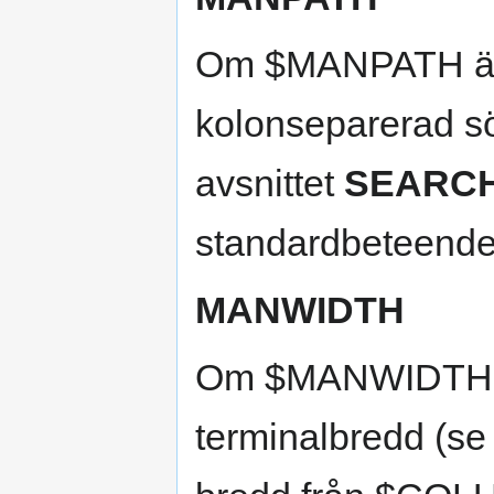
Om $MANPATH är 
kolonseparerad sö
avsnittet
SEARCH
standardbeteende 
MANWIDTH
Om $MANWIDTH är
terminalbredd (s