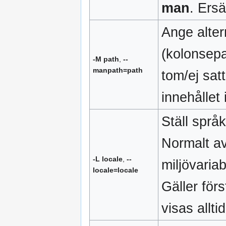
man
. Ers
Ange alte
(kolonsep
-M path
,
--
manpath=path
tom/ej sat
innehålle
Ställ språ
Normalt av
-L locale
,
--
miljövari
locale=locale
Gäller för
visas allti