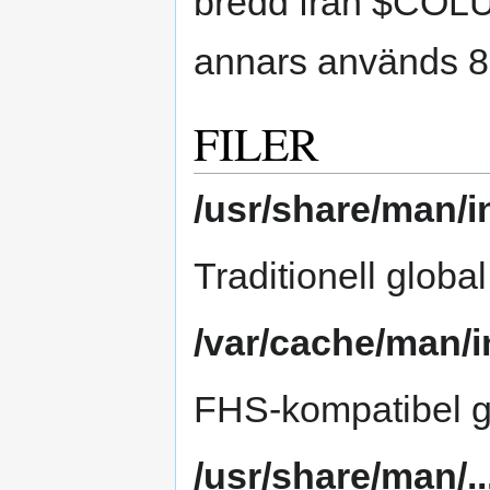
bredd från $COLUM
annars används 8
FILER
/usr/share/man/i
Traditionell globa
/var/cache/man/i
FHS-kompatibel g
/usr/share/man/..