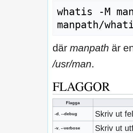
whatis -M man
där
manpath
är en
/usr/man
.
FLAGGOR
Flagga
Skriv ut f
-d
,
--debug
Skriv ut u
-v
,
--verbose