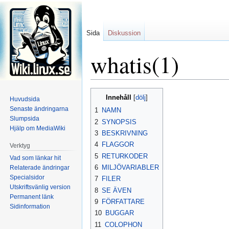
Sida
Diskussion
whatis(1)
Hoppa
Hoppa
Innehåll
Huvudsida
till
till
Senaste ändringarna
1
NAMN
navigering
sök
Slumpsida
2
SYNOPSIS
Hjälp om MediaWiki
3
BESKRIVNING
4
FLAGGOR
Verktyg
5
RETURKODER
Vad som länkar hit
6
MILJÖVARIABLER
Relaterade ändringar
Specialsidor
7
FILER
Utskriftsvänlig version
8
SE ÄVEN
Permanent länk
9
FÖRFATTARE
Sidinformation
10
BUGGAR
11
COLOPHON