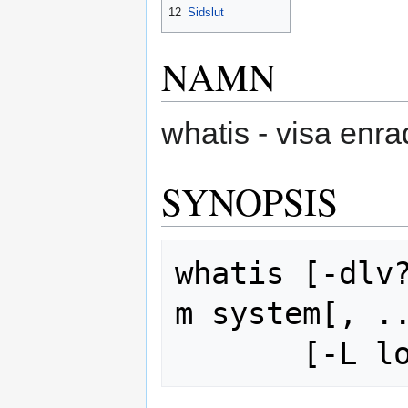
12
Sidslut
NAMN
whatis - visa enr
SYNOPSIS
whatis [-dlv
m system[, ..