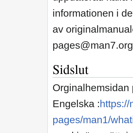
informationen i
av originalmanuale
pages@man7.org
Sidslut
Orginalhemsidan
Engelska :
https:/
pages/man1/whati