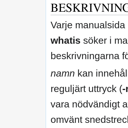
BESKRIVNIN
Varje manualsida i
whatis
söker i ma
beskrivningarna fö
namn
kan innehåll
reguljärt uttryck (
-
vara nödvändigt at
omvänt snedstreck (