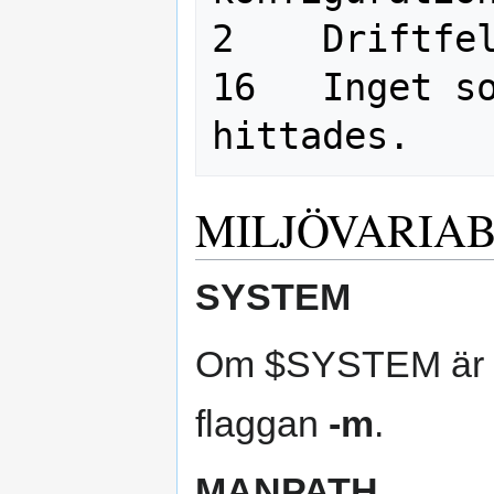
2    Driftfel
16   Inget so
MILJÖVARIA
SYSTEM
Om $SYSTEM är sat
flaggan
-m
.
MANPATH