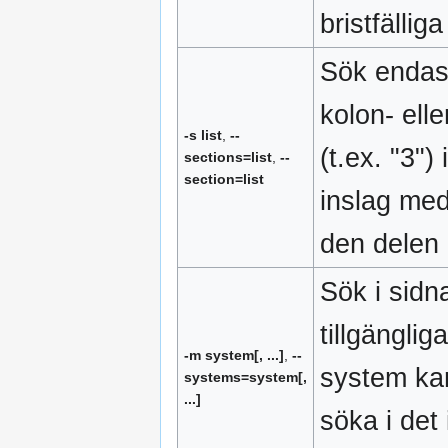
bristfällig
Sök endast
kolon- ell
-s list
,
--
(t.ex. "3")
sections=list
,
--
section=list
inslag med 
den delen 
Sök i sidn
tillgänglig
-m system[, ...]
,
--
system ka
systems=system[,
...]
söka i det