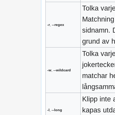
Tolka varj
Matchning
-r
,
--regex
sidnamn. 
grund av h
Tolka varj
jokertecke
-w
,
--wildcard
matchar h
långsamma
Klipp inte 
kapas utdat
-l
,
--long