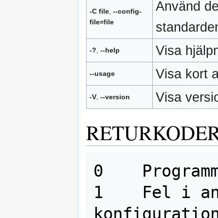
Använd den
-C file
,
--config-
file=file
standard
Visa hjälp
-?
,
--help
Visa kort
--usage
Visa versi
-V
,
--version
RETURKODE
0    Programm
1    Fel i an
konfiguration