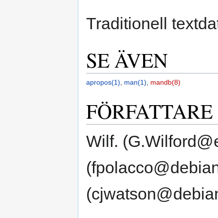
Traditionell textd
SE ÄVEN
apropos(1)
,
man(1)
,
mandb(8)
FÖRFATTARE
Wilf. (G.Wilford@
(fpolacco@debian
(cjwatson@debian