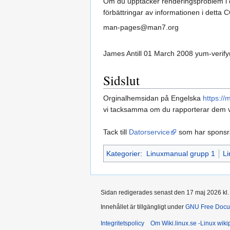
Om du upptäcker renderingsproblem i den
förbättringar av informationen i detta 
man-pages@man7.org
James Antill 01 March 2008 yum-verify
Sidslut
Orginalhemsidan på Engelska
https:/
vi tacksamma om du rapporterar dem v
Tack till
Datorservice
som har spons
Kategorier
:
Linuxmanual grupp 1
L
Sidan redigerades senast den 17 maj 2026 kl.
Innehållet är tillgängligt under
GNU Free Docum
Integritetspolicy
Om Wiki.linux.se -Linux wik