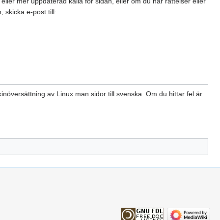
ler mer uppdaterad källa för sidan, eller om du har rättelser eller
skicka e-post till:
növersättning av Linux man sidor till svenska. Om du hittar fel är