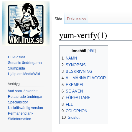
Sida
Diskussion
yum-verify(1)
Hoppa
Hoppa
Innehåll
till
till
Huvudsida
1
NAMN
navigering
sök
Senaste ändringarna
2
SYNOPSIS
Slumpsida
3
BESKRIVNING
Hjälp om MediaWiki
4
ALLMÄNNA FLAGGOR
Verktyg
5
EXEMPEL
Vad som länkar hit
6
SE ÄVEN
Relaterade ändringar
7
FÖRFATTARE
Specialsidor
8
FEL
Utskriftsvänlig version
9
COLOPHON
Permanent länk
10
Sidslut
Sidinformation