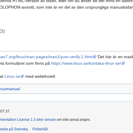
na HTML-version av sidan, eller om du anser att det finns en bättre el
COLOPHON-avsnitt, som inte är en del av den ursprungliga manualsidan, 
(1)
/man7.org/linux/man-pages/man1/yum-verify.1.html
Det här är en maski
ia formuläret som finns på
https://www.linux.se/kontaka-linux-se/
rat
Linux.se
med webbhotell.
inuxmanual
 07.37.
entation License 1.3 eller senare
om inte annat anges.
ipedia på Svenska.
Förbehåll