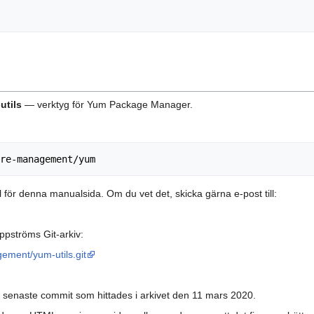
utils
— verktyg för Yum Package Manager.
l för denna manualsida. Om du vet det, skicka gärna e-post till:
ppströms Git-arkiv:
ement/yum-utils.git
n senaste commit som hittades i arkivet den 11 mars 2020.