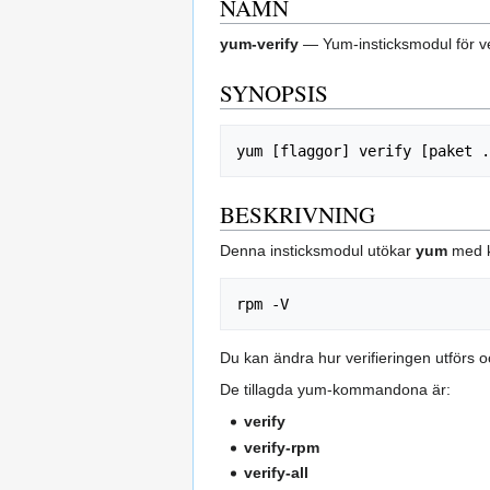
NAMN
yum-verify
— Yum-insticksmodul för ve
SYNOPSIS
BESKRIVNING
Denna insticksmodul utökar
yum
med k
Du kan ändra hur verifieringen utförs oc
De tillagda yum-kommandona är:
verify
verify-rpm
verify-all