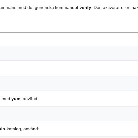
llsammans med det generiska kommandot
verify
. Den aktiverar eller in
ar med
yum
, använd:
bin
-katalog, använd: