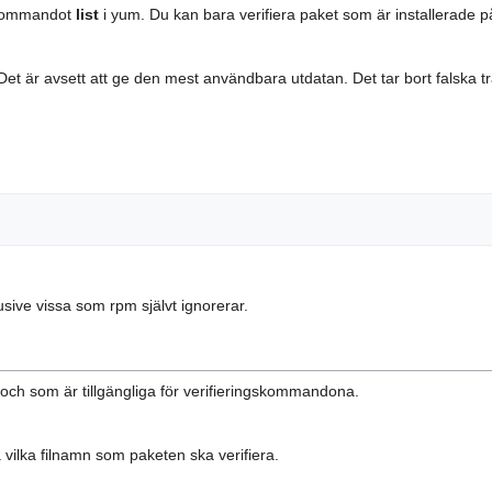
 kommandot
list
i yum. Du kan bara verifiera paket som är installerade p
t är avsett att ge den mest användbara utdatan. Det tar bort falska trä
klusive vissa som rpm självt ignorerar.
m och som är tillgängliga för verifieringskommandona.
vilka filnamn som paketen ska verifiera.