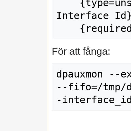
    {type=unsigned}{tooltip=The 
Interface Id}
För att fånga:
dpauxmon --ex
--fifo=/tmp/