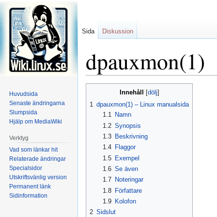
Sida
Diskussion
dpauxmon(1)
Hoppa
Hoppa
Innehåll
Huvudsida
till
till
Senaste ändringarna
1
dpauxmon(1) – Linux manualsida
navigering
sök
Slumpsida
1.1
Namn
Hjälp om MediaWiki
1.2
Synopsis
1.3
Beskrivning
Verktyg
1.4
Flaggor
Vad som länkar hit
1.5
Exempel
Relaterade ändringar
Specialsidor
1.6
Se även
Utskriftsvänlig version
1.7
Noteringar
Permanent länk
1.8
Författare
Sidinformation
1.9
Kolofon
2
Sidslut