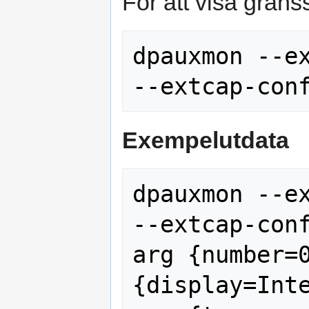
För att visa gränss
dpauxmon --ex
Exempelutdata
dpauxmon --ex
--extcap-conf
arg {number=
{display=Inte