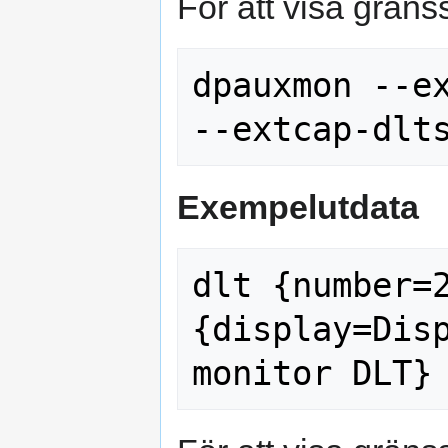
För att visa gränss
dpauxmon --ex
Exempelutdata
dlt {number=
{display=Disp