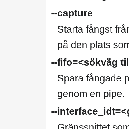
--capture
Starta fångst fr
på den plats s
--fifo=<sökväg till
Spara fångade pak
genom en pipe.
--interface_idt=
Gränssnittet som