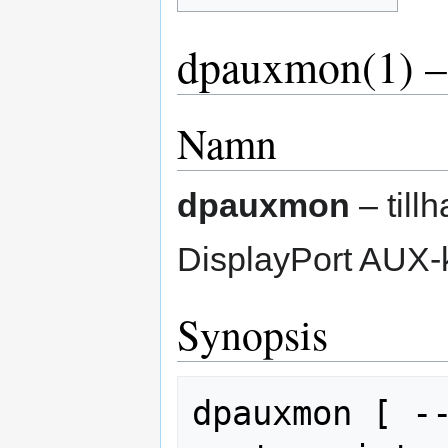
dpauxmon(1) –
Namn
dpauxmon
– till
DisplayPort AUX-
Synopsis
dpauxmon [ -