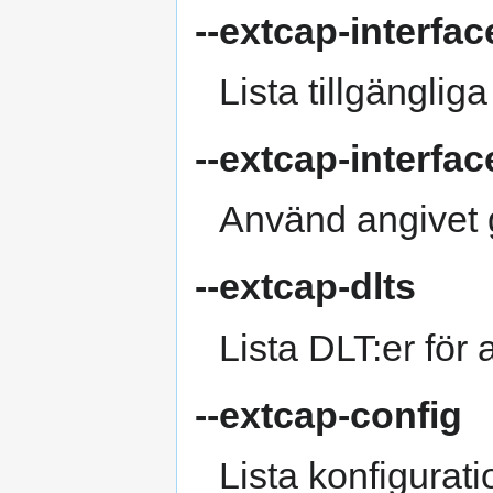
--extcap-interfac
Lista tillgängliga
--extcap-interfa
Använd angivet g
--extcap-dlts
Lista DLT:er för 
--extcap-config
Lista konfigurati