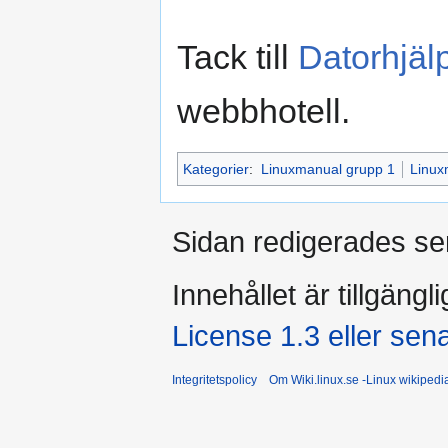
Tack till
Datorhjäl
webbhotell.
Kategorier
:
Linuxmanual grupp 1
Linux
Sidan redigerades se
Innehållet är tillgängl
License 1.3 eller sen
Integritetspolicy
Om Wiki.linux.se -Linux wikiped