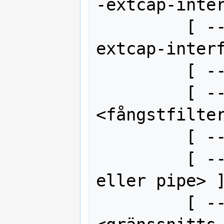
-extcap-inter
         [ --extcap-dlts ] [ --
extcap-interf
         [ --extcap-config ]

         [ --extcap-capture-filter=
<fångstfilter
         [ --capture ]

         [ --fifo=<sökväg till fil 
eller pipe> ]
         [ --interface_id=