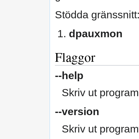
Stödda gränssnitt
dpauxmon
Flaggor
--help
Skriv ut progra
--version
Skriv ut progra