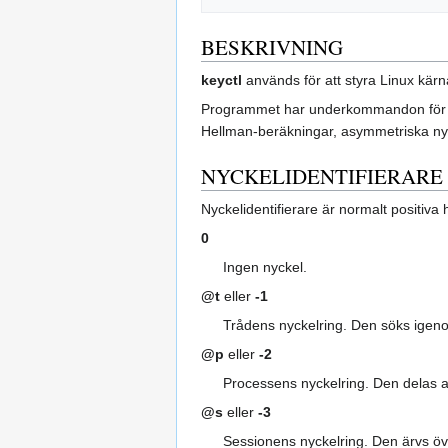
BESKRIVNING
keyctl
används för att styra Linux kärn
Programmet har underkommandon för att 
Hellman-beräkningar, asymmetriska nyck
NYCKELIDENTIFIERARE
Nyckelidentifierare är normalt positiva
0
Ingen nyckel.
@t
eller
-1
Trådens nyckelring. Den söks igeno
@p
eller
-2
Processens nyckelring. Den delas av
@s
eller
-3
Sessionens nyckelring. Den ärvs öv