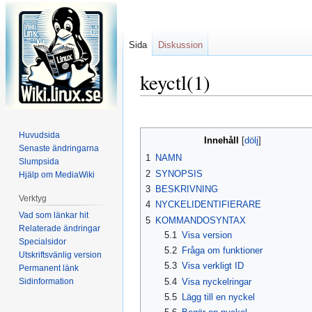
Sida
Diskussion
keyctl(1)
Hoppa
Hoppa
till
till
Huvudsida
Innehåll
navigering
sök
Senaste ändringarna
1
NAMN
Slumpsida
2
SYNOPSIS
Hjälp om MediaWiki
3
BESKRIVNING
Verktyg
4
NYCKELIDENTIFIERARE
Vad som länkar hit
5
KOMMANDOSYNTAX
Relaterade ändringar
5.1
Visa version
Specialsidor
5.2
Fråga om funktioner
Utskriftsvänlig version
5.3
Visa verkligt ID
Permanent länk
Sidinformation
5.4
Visa nyckelringar
5.5
Lägg till en nyckel