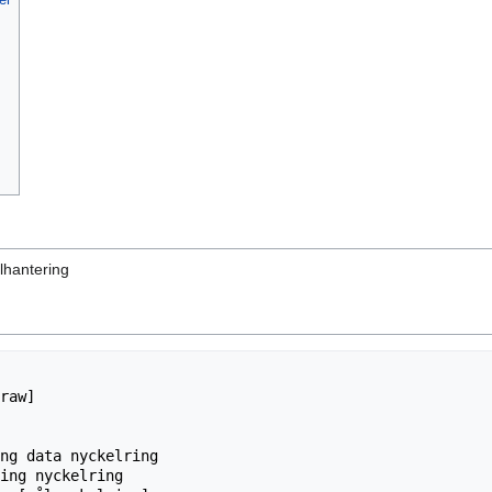
elhantering
raw]

ng data nyckelring

ing nyckelring
