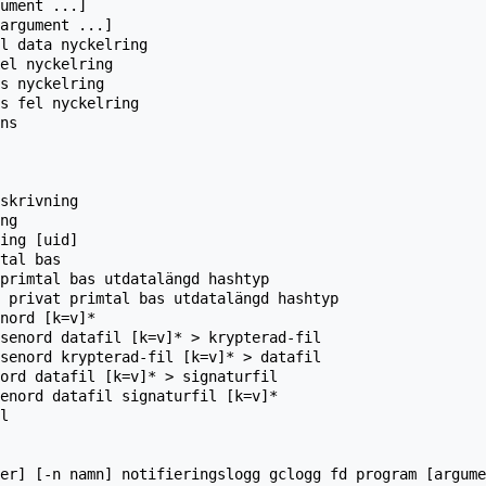
ument ...]

argument ...]

l data nyckelring

el nyckelring

s nyckelring

s fel nyckelring

ns

skrivning

ng

ing [uid]

tal bas

primtal bas utdatalängd hashtyp

 privat primtal bas utdatalängd hashtyp

nord [k=v]*

senord datafil [k=v]* > krypterad-fil

senord krypterad-fil [k=v]* > datafil

ord datafil [k=v]* > signaturfil

enord datafil signaturfil [k=v]*

l
