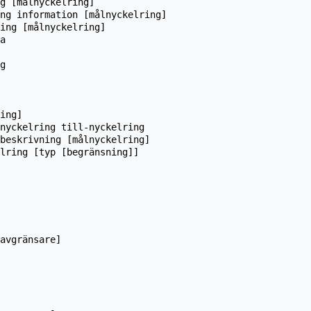
g [målnyckelring]

ng information [målnyckelring]

ing [målnyckelring]

a

g

ing]

nyckelring till-nyckelring

beskrivning [målnyckelring]

lring [typ [begränsning]]

avgränsare]
