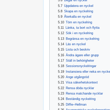
5.6
Begär en nyckel
5.7
Uppdatera en nyckel
5.8
Skapa en nyckelring
5.9
Återkalla en nyckel
5.10
Töm en nyckelring
5.11
Länka, ta bort och flytta
5.12
Sök i en nyckelring
5.13
Begränsa en nyckelring
5.14
Läs en nyckel
5.15
Lista och beskriv
5.16
Ändra ägare eller grupp
5.17
Ställ in behörigheter
5.18
Sessionsnyckelringar
5.19
Instansiera eller neka en nycke
5.20
Ange utgångstid
5.21
Visa säkerhetskontext
5.22
Rensa döda nycklar
5.23
Rensa matchande nycklar
5.24
Beständig nyckelring
5.25
Diffie–Hellman
5.26
Asymmetriska nyckeloperation