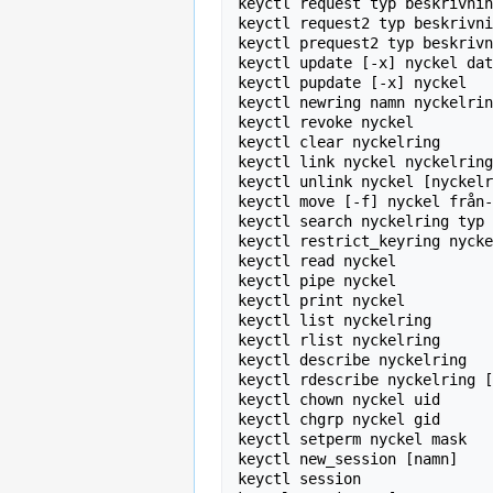
keyctl request typ beskrivnin
keyctl request2 typ beskrivni
keyctl prequest2 typ beskrivn
keyctl update [-x] nyckel dat
keyctl pupdate [-x] nyckel

keyctl newring namn nyckelrin
keyctl revoke nyckel

keyctl clear nyckelring

keyctl link nyckel nyckelring

keyctl unlink nyckel [nyckelr
keyctl move [-f] nyckel från-
keyctl search nyckelring typ 
keyctl restrict_keyring nycke
keyctl read nyckel

keyctl pipe nyckel

keyctl print nyckel

keyctl list nyckelring

keyctl rlist nyckelring

keyctl describe nyckelring

keyctl rdescribe nyckelring [
keyctl chown nyckel uid

keyctl chgrp nyckel gid

keyctl setperm nyckel mask

keyctl new_session [namn]

keyctl session
