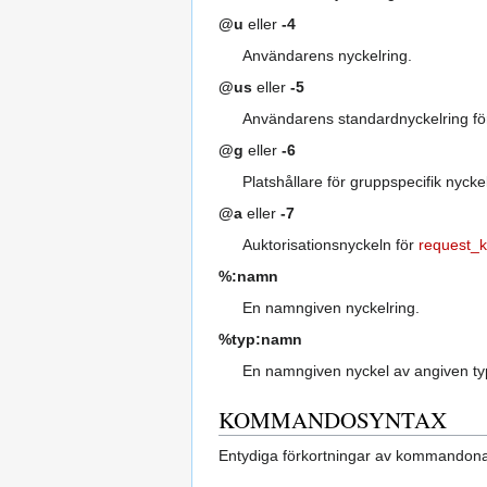
@u
eller
-4
Användarens nyckelring.
@us
eller
-5
Användarens standardnyckelring för
@g
eller
-6
Platshållare för gruppspecifik nyck
@a
eller
-7
Auktorisationsnyckeln för
request_k
%:namn
En namngiven nyckelring.
%typ:namn
En namngiven nyckel av angiven ty
KOMMANDOSYNTAX
Entydiga förkortningar av kommandona