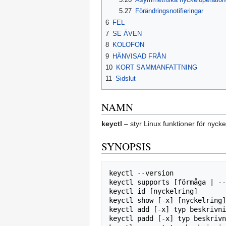
5.27
Förändringsnotifieringar
6
FEL
7
SE ÄVEN
8
KOLOFON
9
HÄNVISAD FRÅN
10
KORT SAMMANFATTNING
11
Sidslut
NAMN
keyctl
– styr Linux funktioner för nyck
SYNOPSIS
keyctl --version

keyctl supports [förmåga | --
keyctl id [nyckelring]

keyctl show [-x] [nyckelring]

keyctl add [-x] typ beskrivni
keyctl padd [-x] typ beskrivn