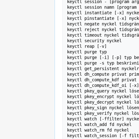
keyctl session - [program arg
keyctl session namn [program 
keyctl instantiate [-x] nycke
keyctl pinstantiate [-x] nyck
keyctl negate nyckel tidsgrän
keyctl reject nyckel tidsgrän
keyctl timeout nyckel tidsgrä
keyctl security nyckel

keyctl reap [-v]

keyctl purge typ

keyctl purge [-i] [-p] typ be
keyctl purge -s typ beskrivni
keyctl get_persistent nyckelr
keyctl dh_compute privat prim
keyctl dh_compute_kdf privat 
keyctl dh_compute_kdf_oi [-x]
keyctl pkey_query nyckel löse
keyctl pkey_encrypt nyckel lö
keyctl pkey_decrypt nyckel lö
keyctl pkey_sign nyckel lösen
keyctl pkey_verify nyckel lös
keyctl watch [-ffilter] nycke
keyctl watch_add fd nyckel

keyctl watch_rm fd nyckel
