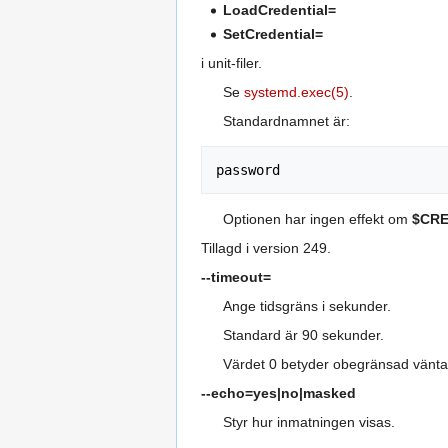
LoadCredential=
SetCredential=
i unit-filer.
Se
systemd.exec(5)
.
Standardnamnet är:
Optionen har ingen effekt om
$CR
Tillagd i version 249.
--timeout=
Ange tidsgräns i sekunder.
Standard är 90 sekunder.
Värdet 0 betyder obegränsad vänta
--echo=yes|no|masked
Styr hur inmatningen visas.