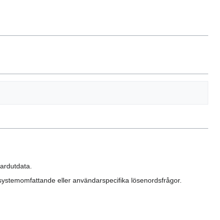
dardutdata.
systemomfattande eller användarspecifika lösenordsfrågor.