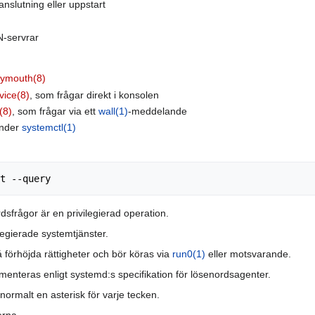
anslutning eller uppstart
N-servrar
lymouth(8)
vice(8)
, som frågar direkt i konsolen
(8)
, som frågar via ett
wall(1)
-meddelande
 under
systemctl(1)
sfrågor är en privilegierad operation.
legierade systemtjänster.
rhöjda rättigheter och bör köras via
run0(1)
eller motsvarande.
menteras enligt systemd:s specifikation för lösenordsagenter.
normalt en asterisk för varje tecken.
erna.