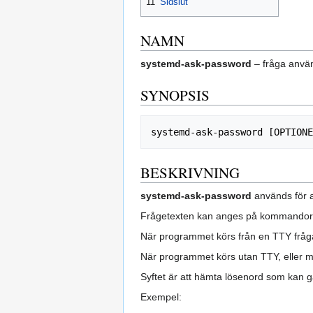
11
Sidslut
NAMN
systemd-ask-password
– fråga använ
SYNOPSIS
BESKRIVNING
systemd-ask-password
används för at
Frågetexten kan anges på kommandor
När programmet körs från en TTY frågar 
När programmet körs utan TTY, eller
Syftet är att hämta lösenord som kan g
Exempel: