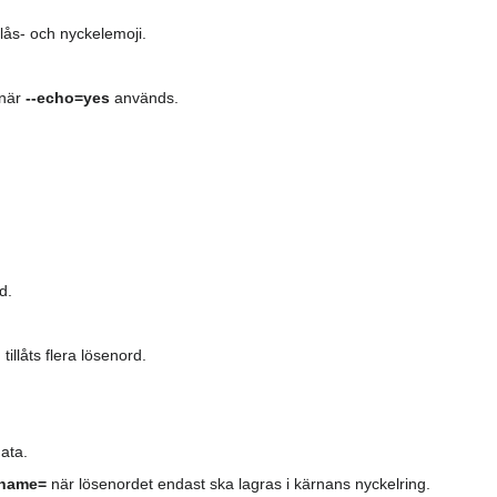
lås- och nyckelemoji.
 när
--echo=yes
används.
d.
d
tillåts flera lösenord.
data.
yname=
när lösenordet endast ska lagras i kärnans nyckelring.