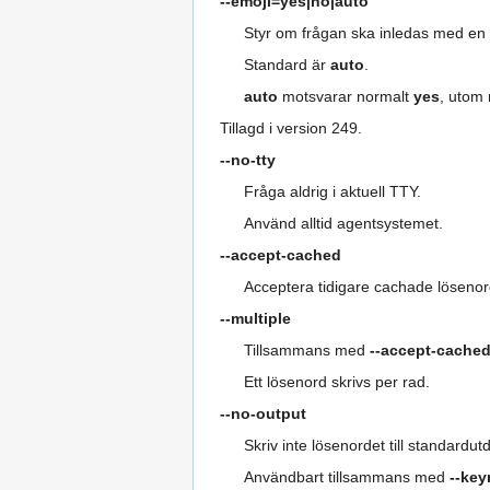
--emoji=yes|no|auto
Styr om frågan ska inledas med en 
Standard är
auto
.
auto
motsvarar normalt
yes
, utom
Tillagd i version 249.
--no-tty
Fråga aldrig i aktuell TTY.
Använd alltid agentsystemet.
--accept-cached
Acceptera tidigare cachade lösenor
--multiple
Tillsammans med
--accept-cache
Ett lösenord skrivs per rad.
--no-output
Skriv inte lösenordet till standardut
Användbart tillsammans med
--ke