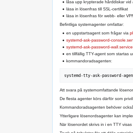
låsa upp krypterade hårddiskar vid 
läsa in lösenfras till SSL-certifikat
läsa in lösenfras för webb- eller VP
Befintliga systemagenter omfattar:
en uppstartsagent som frågar via
p
systemd-ask-password-console.ser
systemd-ask-password-wall.service
en tillfällig TTY-agent som startas
kommandoradsagenten:
Att svara på systemomfattande lösenord
De flesta agenter körs därför som privi
Kommandoradsagenten behöver också fö
Ytterligare lösenordsagenter kan imple
När lösenordet skrivs in i en TTY visas 
Tryck på tabulator för att dölja asterisk