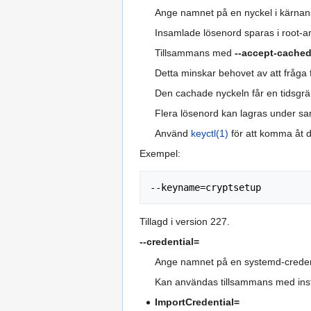
Ange namnet på en nyckel i kärna
Insamlade lösenord sparas i root-
Tillsammans med
--accept-cache
Detta minskar behovet av att fråga
Den cachade nyckeln får en tidsgrä
Flera lösenord kan lagras under 
Använd
keyctl(1)
för att komma åt d
Exempel:
Tillagd i version 227.
--credential=
Ange namnet på en systemd-credent
Kan användas tillsammans med inst
ImportCredential=