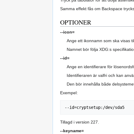
Samma effekt fås om Backspace trycks
OPTIONER
--icon=
Ange ett ikonnamn som ska visas t
Namnet bör följa XDG:s specifikati
--id=
Ange en identifierare för lösenords
Identifieraren är valfri och kan anv
Den bör innehålla både delsystemet
Exempel:
Tillagd i version 227.
--keyname=