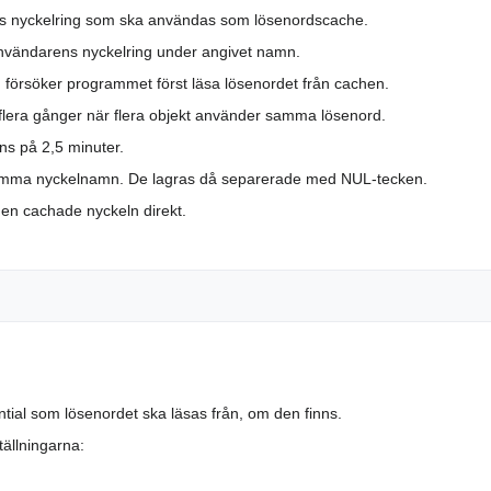
ns nyckelring som ska användas som lösenordscache.
användarens nyckelring under angivet namn.
d
försöker programmet först läsa lösenordet från cachen.
 flera gånger när flera objekt använder samma lösenord.
ns på 2,5 minuter.
samma nyckelnamn. De lagras då separerade med NUL-tecken.
en cachade nyckeln direkt.
ial som lösenordet ska läsas från, om den finns.
ällningarna: