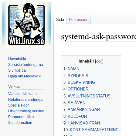
Sida
Diskussion
systemd-ask-passwor
Hoppa
Hoppa
till
till
Huvudsida
Innehåll
navigering
sök
Senaste ändringarna
1
NAMN
Slumpsida
2
SYNOPSIS
Hjälp om MediaWiki
3
BESKRIVNING
Verktyg
4
OPTIONER
Vad som länkar hit
5
AVSLUTNINGSSTATUS
Relaterade ändringar
6
SE ÄVEN
Specialsidor
7
ANMÄRKNINGAR
Utskriftsvänlig version
8
KOLOFON
Permanent länk
Sidinformation
9
HÄNVISAD FRÅN
10
KORT SAMMANFATTNING