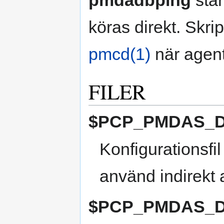
köras direkt. Skri
pmcd(1)
när agente
FILER
$PCP_PMDAS_DI
Konfigurationsfi
använd indirekt
$PCP_PMDAS_DIR