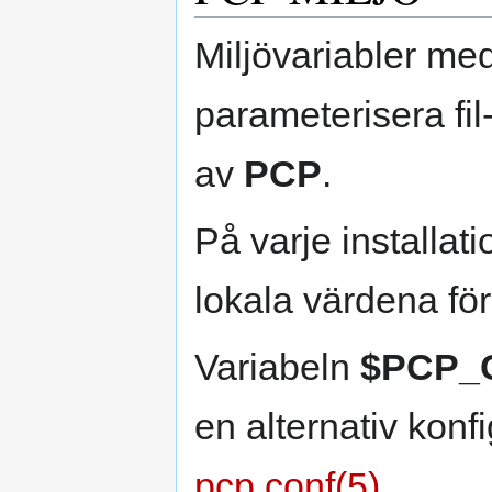
Miljövariabler med
parameterisera f
av
PCP
.
På varje installati
lokala värdena för
Variabeln
$PCP_
en alternativ konfi
pcp.conf(5)
.