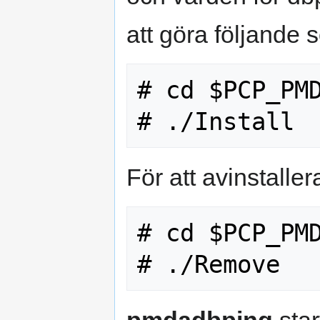
att göra följande 
# cd $PCP_PMD
För att avinstalle
# cd $PCP_PMD
pmdadbping
star