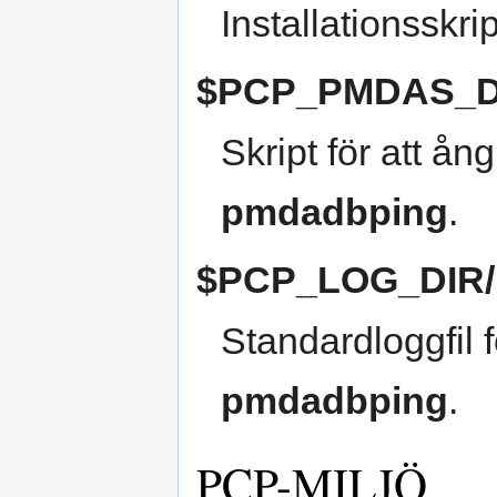
Installationsskri
$PCP_PMDAS_DI
Skript för att ån
pmdadbping
.
$PCP_LOG_DIR/
Standardloggfil 
pmdadbping
.
PCP-MILJÖ