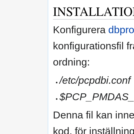
INSTALLATI
Konfigurera
dbpro
konfigurationsfil f
ordning:
/etc/pcpdbi.conf
$PCP_PMDAS_DI
Denna fil kan inne
kod, för inställnin