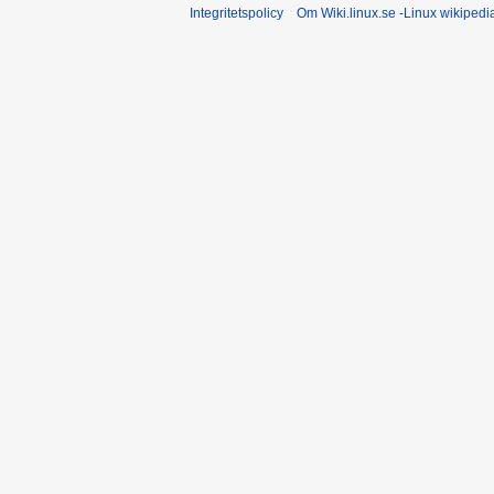
Integritetspolicy
Om Wiki.linux.se -Linux wikiped