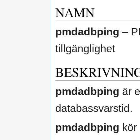
NAMN
pmdadbping
– PM
tillgänglighet
BESKRIVNIN
pmdadbping
är 
databassvarstid.
pmdadbping
kör