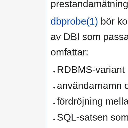
prestandamätnin
dbprobe(1)
bör ko
av DBI som passa
omfattar:
RDBMS-variant
användarnamn o
fördröjning mel
SQL-satsen som