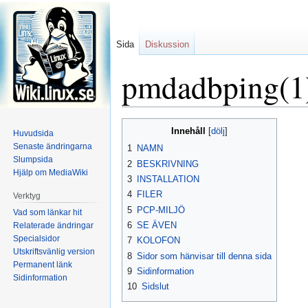
Sida
Diskussion
pmdadbping(1
Hoppa
Hoppa
Innehåll
Huvudsida
till
till
Senaste ändringarna
1
NAMN
navigering
sök
Slumpsida
2
BESKRIVNING
Hjälp om MediaWiki
3
INSTALLATION
4
FILER
Verktyg
5
PCP-MILJÖ
Vad som länkar hit
6
SE ÄVEN
Relaterade ändringar
Specialsidor
7
KOLOFON
Utskriftsvänlig version
8
Sidor som hänvisar till denna sida
Permanent länk
9
Sidinformation
Sidinformation
10
Sidslut