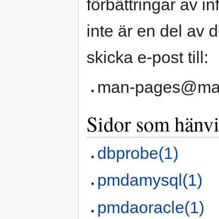
förbättringar av i
inte är en del av
skicka e-post till:
man-pages@ma
Sidor som hänvis
dbprobe(1)
pmdamysql(1)
pmdaoracle(1)