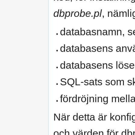
dbprobe.pl
, nämli
databasnamn, 
databasens an
databasens lös
SQL-sats som sk
fördröjning mell
När detta är konf
och värden för d