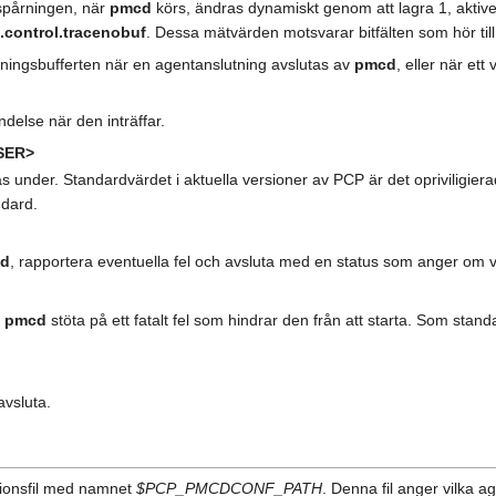
spårningen, när
pmcd
körs, ändras dynamiskt genom att lagra 1, aktiver
control.tracenobuf
. Dessa mätvärden motsvarar bitfälten som hör ti
ningsbufferten när en agentanslutning avslutas av
pmcd
, eller när et
delse när den inträffar.
SER>
s under. Standardvärdet i aktuella versioner av PCP är det opriviligier
dard.
d
, rapportera eventuella fel och avsluta med en status som anger om v
n
pmcd
stöta på ett fatalt fel som hindrar den från att starta. Som stand
vsluta.
tionsfil med namnet
$PCP_PMCDCONF_PATH
. Denna fil anger vilka