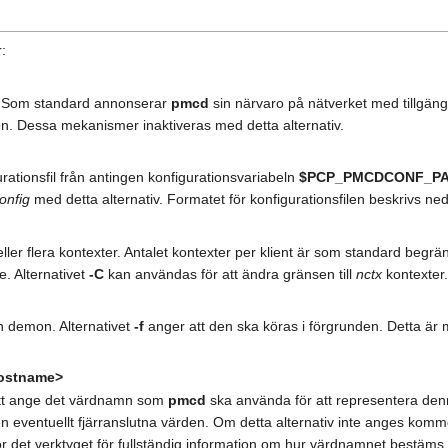
:
n. Som standard annonserar
pmcd
sin närvaro på nätverket med tillgäng
den. Dessa mekanismer inaktiveras med detta alternativ.
rationsfil från antingen konfigurationsvariabeln
$PCP_PMCDCONF_P
onfig
med detta alternativ. Formatet för konfigurationsfilen beskrivs ne
ler flera kontexter. Antalet kontexter per klient är som standard begrä
e. Alternativet
-C
kan användas för att ändra gränsen till
nctx
kontexter
 demon. Alternativet
-f
anger att den ska köras i förgrunden. Detta är 
ostname>
 att ange det värdnamn som
pmcd
ska använda för att representera denn
n eventuellt fjärranslutna värden. Om detta alternativ inte anges kom
r det verktyget för fullständig information om hur värdnamnet bestäms