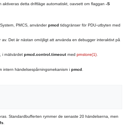
 aktiveras detta driftläge automatiskt, oavsett om flaggan
-S
tion System, PMCS, använder
pmcd
tidsgränser för PDU-utbyten med
r av. Det är nästan omöjligt att använda en debugger interaktivt på
, i mätvärdet
pmcd.control.timeout
med
pmstore(1)
.
 en intern händelsespårningsmekanism i
pmcd
.
treras. Standardbufferten rymmer de senaste 20 händelserna, men
fs
.