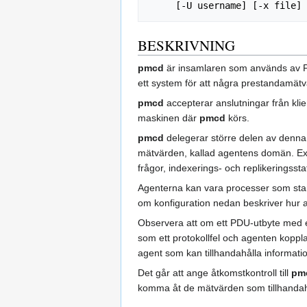
BESKRIVNING
pmcd
är insamlaren som används av P
ett system för att några prestandamätvä
pmcd
accepterar anslutningar från kli
maskinen där
pmcd
körs.
pmcd
delegerar större delen av denna 
mätvärden, kallad agentens domän. E
frågor, indexerings- och replikeringssta
Agenterna kan vara processer som sta
om konfiguration nedan beskriver hur an
Observera att om ett PDU-utbyte med en
som ett protokollfel och agenten koppl
agent som kan tillhandahålla informati
Det går att ange åtkomstkontroll till
pm
komma åt de mätvärden som tillhandah