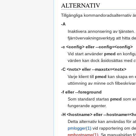
ALTERNATIV
Tillgängliga kommandoradsalternativ är
-A
Inaktivera annonsering av tjänste
fjärrövervakningsverktyg att hitta 
-c <config>
eller
--config=<config>
Vid start använder
pmcd
en konfigu
värden kan dock åsidosättas med
c
-C <nctx>
eller
--maxctx=<nctx>
Varje klient till
pmcd
kan skapa en el
uttömning av minne och filbeskrivar
-f
eller
--foreground
Som standard startas
pmcd
som en
fungerande agenter.
-H <hostname>
eller
--hostname=<h
Detta alternativ kan användas för
pmlogger(1)
vid rapportering om de
pmhostname(1)
. Se manualsidan fö