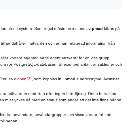
rden på ett system. Som regel måste en instans av
pmcd
köras på
tillhandahåller mätvärden och annan relaterad information från
ler kortare agenter. Varje agent ansvarar för en viss grupp
 som rör PostgreSQL-databasen, till exempel antal transaktioner och
O:er, se
dlopen(3)
, som kopplas in i
pmcd
:s adressrymd. Avsnittet
era mätvärden med liten eller ingen fördröjning. Detta betraktas
en misslyckas då med en status som anger att det inte finns någon
 hindra användare, användargrupper och vissa värdar från att
roll nedan.