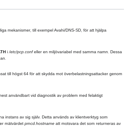
liga mekanismer, till exempel Avahi/DNS-SD, för att hjälpa
ATH
i
/etc/pcp.conf
eller en miljövariabel med samma namn. Dessa
dan.
nsat till högst 64 för att skydda mot överbelastningsattacker genom
.
mest användbart vid diagnostik av problem med felaktigt
a instans av sig själv. Detta används av klientverktyg som
mer mätvärdet
pmcd.hostname
att motsvara det som returneras av
.