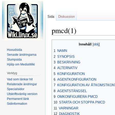
Sida
Diskussion
pmcd(1)
Hoppa
Hoppa
Innehåll
till
till
Huvudsida
1
NAMN
navigering
sök
Senaste ändringarna
2
SYNOPSIS
Slumpsida
3
BESKRIVNING
Hjälp om MediaWiki
4
ALTERNATIV
Verktyg
5
KONFIGURATION
Vad som länkar hit
6
AGENTKONFIGURATION
Relaterade ändringar
7
KONFIGURATION AV ÅTKOMSTKON
Specialsidor
8
AGENTSTÄNGSEL
Utskriftsvänlig version
9
OMKONFIGURERA PMCD
Permanent länk
10
STARTA OCH STOPPA PMCD
Sidinformation
11
VARNINGAR
12
DIAGNOSTIK