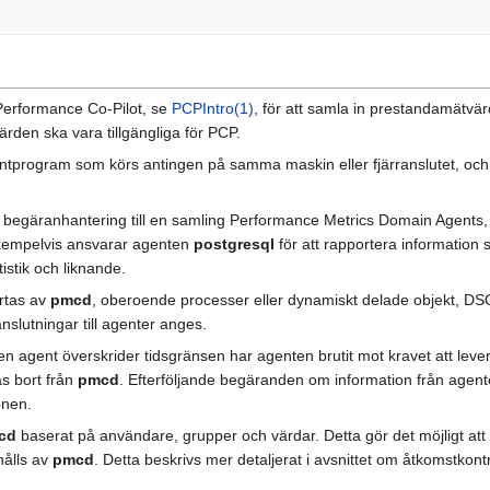
erformance Co-Pilot, se
PCPIntro(1)
, för att samla in prestandamätvä
rden ska vara tillgängliga för PCP.
entprogram som körs antingen på samma maskin eller fjärranslutet, och 
begäranhantering till en samling Performance Metrics Domain Agents, el
xempelvis ansvarar agenten
postgresql
för att rapportera information
tistik och liknande.
rtas av
pmcd
, oberoende processer eller dynamiskt delade objekt, DS
slutningar till agenter anges.
 agent överskrider tidsgränsen har agenten brutit mot kravet att lever
as bort från
pmcd
. Efterföljande begäranden om information från agent
onen.
cd
baserat på användare, grupper och värdar. Detta gör det möjligt att
ålls av
pmcd
. Detta beskrivs mer detaljerat i avsnittet om åtkomstkont