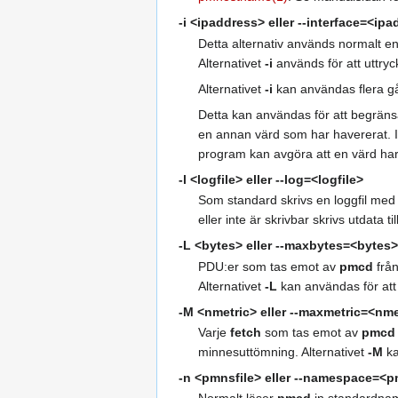
-i <ipaddress>
eller
--interface=<ipa
Detta alternativ används normalt e
Alternativet
-i
används för att uttry
Alternativet
-i
kan användas flera gå
Detta kan användas för att begräns
en annan värd som har havererat. I
program kan avgöra att en värd har h
-l <logfile>
eller
--log=<logfile>
Som standard skrivs en loggfil me
eller inte är skrivbar skrivs utdata til
-L <bytes>
eller
--maxbytes=<bytes>
PDU:er som tas emot av
pmcd
från
Alternativet
-L
kan användas för at
-M <nmetric>
eller
--maxmetric=<nme
Varje
fetch
som tas emot av
pmcd
minnesuttömning. Alternativet
-M
ka
-n <pmnsfile>
eller
--namespace=<pm