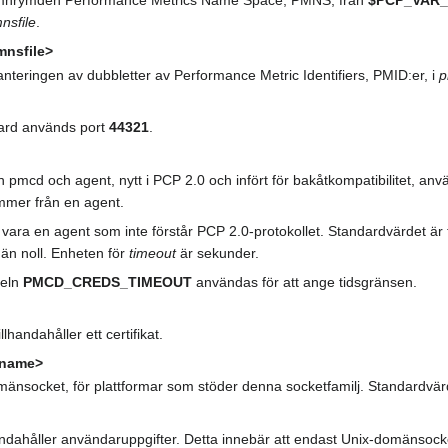
mnrymden Performance Metrics Name Space, PMNS, från
$PCP_VAR_
nsfile
.
nsfile>
anteringen av dubbletter av Performance Metric Identifiers, PMID:er, i
p
dard används port
44321
.
an pmcd och agent, nytt i PCP 2.0 och infört för bakåtkompatibilitet, a
ommer från en agent.
ara en agent som inte förstår PCP 2.0-protokollet. Standardvärdet är 
 än noll. Enheten för
timeout
är sekunder.
beln
PMCD_CREDS_TIMEOUT
användas för att ange tidsgränsen.
illhandahåller ett certifikat.
kname>
omänsocket, för plattformar som stöder denna socketfamilj. Standardvä
lhandahåller användaruppgifter. Detta innebär att endast Unix-domänsocketa