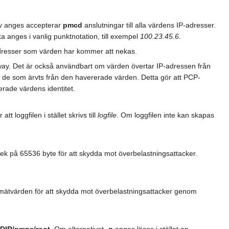
iv anges accepterar
pmcd
anslutningar till alla värdens IP-adresser.
a anges i vanlig punktnotation, till exempel
100.23.45.6
.
-adresser som värden har kommer att nekas.
eway. Det är också användbart om värden övertar IP-adressen från
e de som ärvts från den havererade värden. Detta gör att PCP-
erade värdens identitet.
 att loggfilen i stället skrivs till
logfile
. Om loggfilen inte kan skapas
lek på 65536 byte för att skydda mot överbelastningsattacker.
 mätvärden för att skydda mot överbelastningsattacker genom