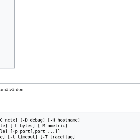
damätvärden
C nctx] [-D debug] [-H hostname]
