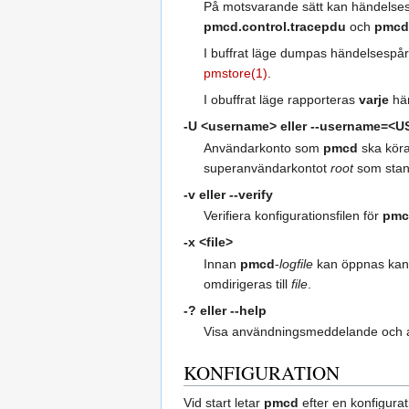
På motsvarande sätt kan händelse
pmcd.control.tracepdu
och
pmcd.
I buffrat läge dumpas händelsespår
pmstore(1)
.
I obuffrat läge rapporteras
varje
hän
-U <username>
eller
--username=<U
Användarkonto som
pmcd
ska köra
superanvändarkontot
root
som stan
-v
eller
--verify
Verifiera konfigurationsfilen för
pmc
-x <file>
Innan
pmcd
-
logfile
kan öppnas ka
omdirigeras till
file
.
-?
eller
--help
Visa användningsmeddelande och a
KONFIGURATION
Vid start letar
pmcd
efter en konfigura