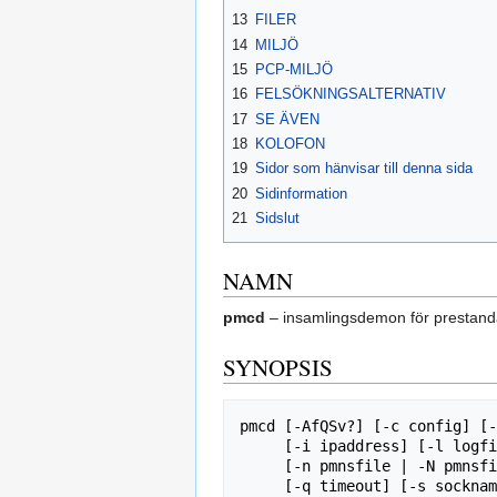
13
FILER
14
MILJÖ
15
PCP-MILJÖ
16
FELSÖKNINGSALTERNATIV
17
SE ÄVEN
18
KOLOFON
19
Sidor som hänvisar till denna sida
20
Sidinformation
21
Sidslut
NAMN
pmcd
– insamlingsdemon för prestan
SYNOPSIS
pmcd [-AfQSv?] [-c config] [-
     [-i ipaddress] [-l logfile] [-L bytes] [-M nmetric]

     [-n pmnsfile | -N pmnsfile] [-p port[,port ...]]

     [-q timeout] [-s sockname] [-t timeout] [-T traceflag]
