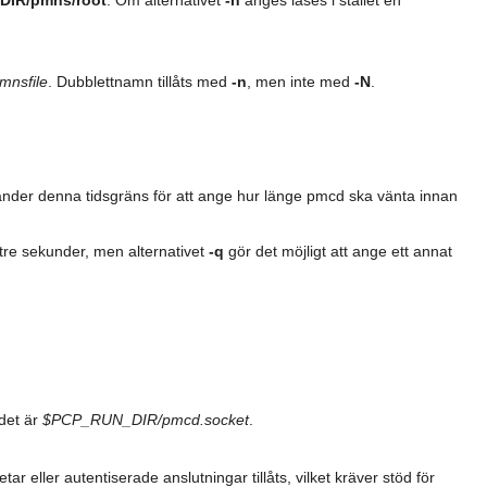
DIR/pmns/root
. Om alternativet
-n
anges läses i stället en
mnsfile
. Dubblettnamn tillåts med
-n
, men inte med
-N
.
nvänder denna tidsgräns för att ange hur länge pmcd ska vänta innan
tre sekunder, men alternativet
-q
gör det möjligt att ange ett annat
rdet är
$PCP_RUN_DIR/pmcd.socket
.
r eller autentiserade anslutningar tillåts, vilket kräver stöd för