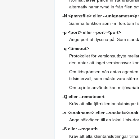
Normalt läser
pmcd
in standardna
alternativ namnrymd in från filen
pm
-N <pmnsfile>
eller
--uniqnames=<pm
Samma funktion som
-n
, förutom h
-p <port>
eller
--port=<port>
Ange port att lyssna på. Som stan
-q <timeout>
Protokollet för versionsutbyte mell
den antar att inget versionssvar k
Om tidsgränsen nås antas agenten v
tidsintervall, som måste vara större
Om
-q
inte används kan miljövaria
-Q
eller
--remotecert
Kräv att alla fjärrklientanslutningar t
-s <sockname>
eller
--socket=<soc
Ange sökvägen till en lokal Unix-d
-S
eller
--reqauth
Kräv att alla klientanslutningar til