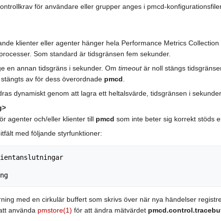
trollkrav för användare eller grupper anges i pmcd-konfigurationsfilen
gerande klienter eller agenter hänger hela Performance Metrics Collec
 processer. Som standard är tidsgränsen fem sekunder.
nge en annan tidsgräns i sekunder. Om
timeout
är noll stängs tidsgränse
 stängts av för dess överordnade
pmcd
.
ras dynamiskt genom att lagra ett heltalsvärde, tidsgränsen i sekunder
g>
ör agenter och/eller klienter till
pmcd
som inte beter sig korrekt stöds
itfält med följande styrfunktioner:
ientanslutningar

ning med en cirkulär buffert som skrivs över när nya händelser regis
 att använda
pmstore(1)
för att ändra mätvärdet
pmcd.control.tracebu