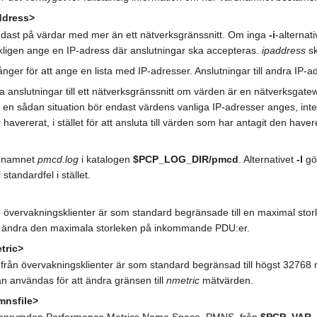
ddress>
ndast på värdar med mer än ett nätverksgränssnitt. Om inga
-i
-alternat
ckligen ange en IP-adress där anslutningar ska accepteras.
ipaddress
sk
nger för att ange en lista med IP-adresser. Anslutningar till andra IP
a anslutningar till ett nätverksgränssnitt om värden är en nätverksgat
 en sådan situation bör endast värdens vanliga IP-adresser anges, int
avererat, i stället för att ansluta till värden som har antagit den haver
d namnet
pmcd.log
i katalogen
$PCP_LOG_DIR/pmcd
. Alternativet
-l
gör
l standardfel i stället.
 övervakningsklienter är som standard begränsade till en maximal stor
t ändra den maximala storleken på inkommande PDU:er.
tric>
från övervakningsklienter är som standard begränsad till högst 32768
n användas för att ändra gränsen till
nmetric
mätvärden.
nsfile>