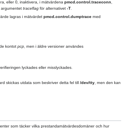
a, eller 0, inaktivera, i mätvärdena
pmcd.control.traceconn
,
ll argumentet
traceflag
för alternativet
-T
.
t värde lagras i mätvärdet
pmcd.control.dumptrace
med
ade kontot
pcp
, men i äldre versioner användes
erifieringen lyckades eller misslyckades.
ard skickas utdata som beskriver detta fel till
/dev/tty
, men den kan
 agenter som täcker vilka prestandamätvärdesdomäner och hur