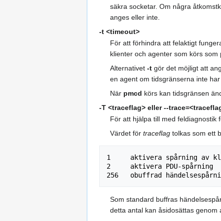
säkra socketar. Om några åtkomstkon
anges eller inte.
-t <timeout>
För att förhindra att felaktigt fun
klienter och agenter som körs som
Alternativet
-t
gör det möjligt att a
en agent om tidsgränserna inte har
När
pmcd
körs kan tidsgränsen änd
-T <traceflag>
eller
--trace=<tracefla
För att hjälpa till med feldiagnostik f
Värdet för
traceflag
tolkas som ett b
1     aktivera spårning av kl
2     aktivera PDU-spårning

Som standard buffras händelsespår
detta antal kan åsidosättas genom