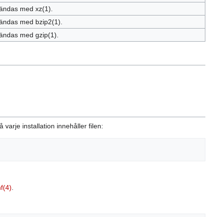
ndas med xz(1).
ndas med bzip2(1).
ndas med gzip(1).
rje installation innehåller filen:
f(4)
.