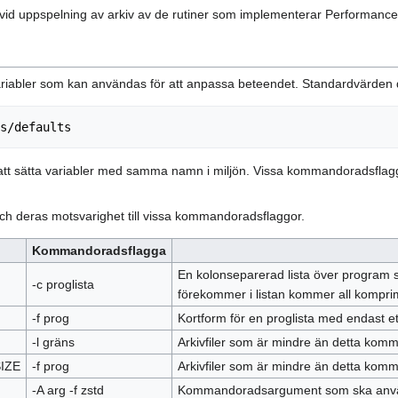
vid uppspelning av arkiv av de rutiner som implementerar Performanc
riabler som kan användas för att anpassa beteendet. Standardvärden def
t sätta variabler med samma namn i miljön. Vissa kommandoradsflaggo
ch deras motsvarighet till vissa kommandoradsflaggor.
Kommandoradsflagga
En kolonseparerad lista över program 
-c proglista
förekommer i listan kommer all kompri
-f prog
Kortform för en proglista med endast et
-l gräns
Arkivfiler som är mindre än detta komm
IZE
-f prog
Arkivfiler som är mindre än detta komm
-A arg -f zstd
Kommandoradsargument som ska anvä