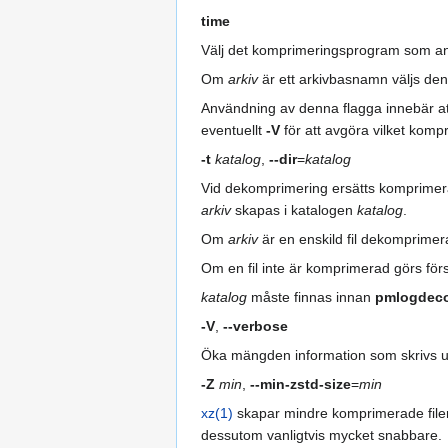
time
Välj det komprimeringsprogram som an
Om
arkiv
är ett arkivbasnamn väljs den 
Användning av denna flagga innebär at
eventuellt
-V
för att avgöra vilket komp
-t
katalog
,
--dir
=
katalog
Vid dekomprimering ersätts komprimer
arkiv
skapas i katalogen
katalog
.
Om
arkiv
är en enskild fil dekomprimera
Om en fil inte är komprimerad görs förs
katalog
måste finnas innan
pmlogdec
-V
,
--verbose
Öka mängden information som skrivs u
-Z
min
,
--min-zstd-size
=
min
xz(1)
skapar mindre komprimerade filer fö
dessutom vanligtvis mycket snabbare.