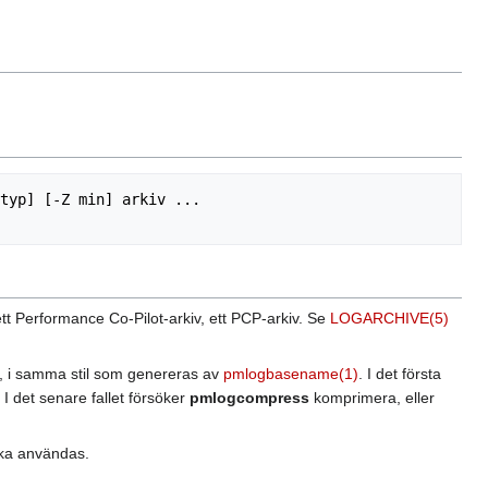
typ] [-Z min] arkiv ...

t Performance Co-Pilot-arkiv, ett PCP-arkiv. Se
LOGARCHIVE(5)
iv, i samma stil som genereras av
pmlogbasename(1)
. I det första
I det senare fallet försöker
pmlogcompress
komprimera, eller
ka användas.