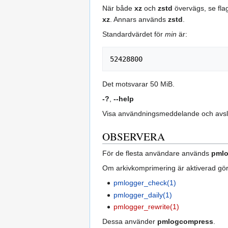
När både
xz
och
zstd
övervägs, se fl
xz
. Annars används
zstd
.
Standardvärdet för
min
är:
Det motsvarar 50 MiB.
-?
,
--help
Visa användningsmeddelande och avsl
OBSERVERA
För de flesta användare används
pml
Om arkivkomprimering är aktiverad görs d
pmlogger_check(1)
pmlogger_daily(1)
pmlogger_rewrite(1)
Dessa använder
pmlogcompress
.