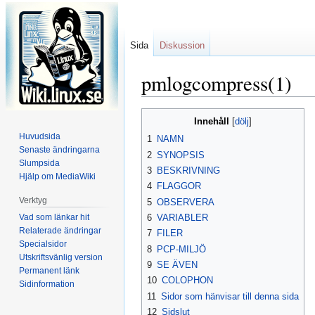
Sida
Diskussion
pmlogcompress(1)
Hoppa
Hoppa
Innehåll
till
till
Huvudsida
1
NAMN
navigering
sök
Senaste ändringarna
2
SYNOPSIS
Slumpsida
3
BESKRIVNING
Hjälp om MediaWiki
4
FLAGGOR
Verktyg
5
OBSERVERA
Vad som länkar hit
6
VARIABLER
Relaterade ändringar
7
FILER
Specialsidor
8
PCP-MILJÖ
Utskriftsvänlig version
9
SE ÄVEN
Permanent länk
10
COLOPHON
Sidinformation
11
Sidor som hänvisar till denna sida
12
Sidslut