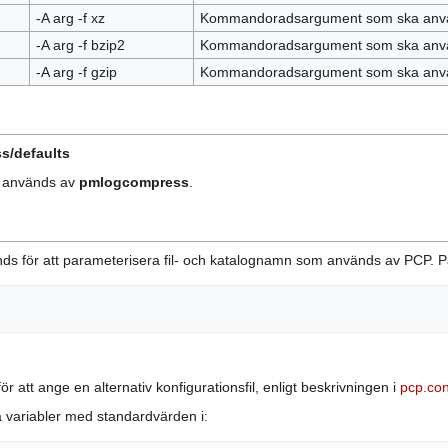
-A arg -f xz
Kommandoradsargument som ska anvä
-A arg -f bzip2
Kommandoradsargument som ska anvä
-A arg -f gzip
Kommandoradsargument som ska anvä
/defaults
om används av
pmlogcompress
.
s för att parameterisera fil- och katalognamn som används av PCP. På va
 att ange en alternativ konfigurationsfil, enligt beskrivningen i
pcp.con
ta variabler med standardvärden i: