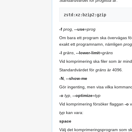
Standardvärdet för
proglista
är:
-f
prog
,
--use
=
prog
Om bara ett program ska övervägas fö
exakt ett programnamn, nämligen
prog
-l
gräns
,
--lower-limit
=
gräns
Vid komprimering ska filer som är min
Standardvärdet för
gräns
är 4096.
-N
,
--show-me
Gör ingenting, men visa vilka kommand
-o
typ
,
--optimize
=
typ
Vid komprimering försöker flaggan
-o
v
typ
kan vara:
space
Välj det komprimeringsprogram som ska