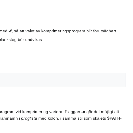
s med
-f
, så att valet av komprimeringsprogram blir förutsägbart.
blanksteg bör undvikas.
program vid komprimering variera. Flaggan
-c
gör det möjligt att
ogramnamn i
proglista
med kolon, i samma stil som skalets
$PATH
-