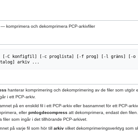
— komprimera och dekomprimera PCP-arkivfiler
 [-C konfigfil] [-c proglista] [-f prog] [-l gräns] [-o 
ess
hanterar komprimering och dekomprimering av de filer som utgör et
går i ett PCP-arkiv.
mnet på en enskild fil i ett PCP-arkiv eller basnamnet för ett PCP-ark
primera, eller
pmlogdecompress
att dekomprimera, endast den filen. 
filer som ingår i det tillhörande PCP-arkivet.
net på varje fil som hör till
arkiv
vilket dekomprimeringsverktyg som s