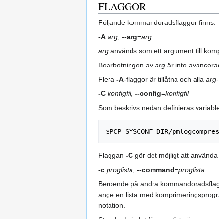
FLAGGOR
Följande kommandoradsflaggor finns:
-A
arg
,
--arg
=
arg
arg
används som ett argument till kom
Bearbetningen av
arg
är inte avancerad
Flera
-A
-flaggor är tillåtna och alla
arg
-C
konfigfil
,
--config
=
konfigfil
Som beskrivs nedan definieras variabl
Flaggan
-C
gör det möjligt att använda 
-c
proglista
,
--command
=
proglista
Beroende på andra kommandoradsflaggo
ange en lista med komprimeringsprog
notation.