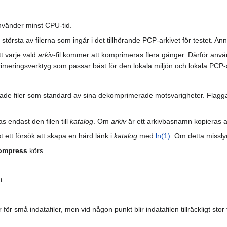
vänder minst CPU-tid.
största av filerna som ingår i det tillhörande PCP-arkivet för testet. 
t varje vald
arkiv
-fil kommer att komprimeras flera gånger. Därför anv
rimeringsverktyg som passar bäst för den lokala miljön och lokala PCP-a
ade filer som standard av sina dekomprimerade motsvarigheter. Flag
s endast den filen till
katalog
. Om
arkiv
är ett arkivbasnamn kopieras all
t ett försök att skapa en hård länk i
katalog
med
ln(1)
. Om detta missly
ompress
körs.
t.
r små indatafiler, men vid någon punkt blir indatafilen tillräckligt stor 