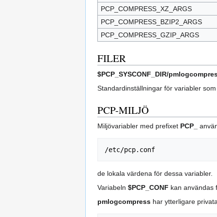
PCP_COMPRESS_XZ_ARGS
PCP_COMPRESS_BZIP2_ARGS
PCP_COMPRESS_GZIP_ARGS
FILER
$PCP_SYSCONF_DIR/pmlogcompress
Standardinställningar för variabler s
PCP-MILJÖ
Miljövariabler med prefixet
PCP_
använd
de lokala värdena för dessa variabler.
Variabeln
$PCP_CONF
kan användas för
pmlogcompress
har ytterligare priva