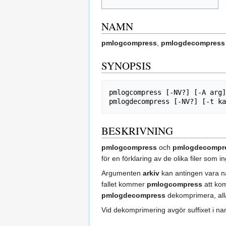
NAMN
pmlogcompress
,
pmlogdecompress
SYNOPSIS
pmlogcompress [-NV?] [-A arg]
BESKRIVNING
pmlogcompress
och
pmlogdecompr
för en förklaring av de olika filer som in
Argumenten
arkiv
kan antingen vara na
fallet kommer
pmlogcompress
att kom
pmlogdecompress
dekomprimera, alla 
Vid dekomprimering avgör suffixet i nam