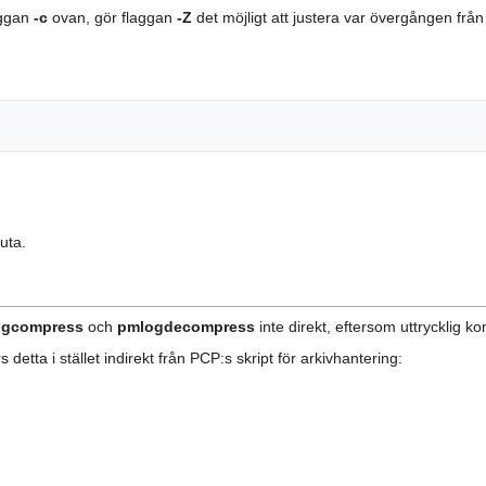
aggan
-c
ovan, gör flaggan
-Z
det möjligt att justera var övergången frå
uta.
ogcompress
och
pmlogdecompress
inte direkt, eftersom uttrycklig 
etta i stället indirekt från PCP:s skript för arkivhantering: