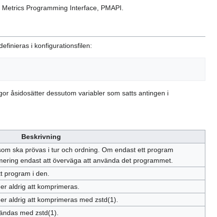
e Metrics Programming Interface, PMAPI.
inieras i konfigurationsfilen:
r åsidosätter dessutom variabler som satts antingen i
Beskrivning
som ska prövas i tur och ordning. Om endast ett program
mering endast att överväga att använda det programmet.
t program i den.
er aldrig att komprimeras.
er aldrig att komprimeras med zstd(1).
ndas med zstd(1).