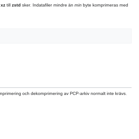
n
xz
till
zstd
sker. Indatafiler mindre än
min
byte komprimeras med
komprimering och dekomprimering av PCP-arkiv normalt inte krävs.