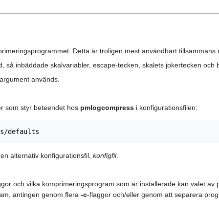
primeringsprogrammet. Detta är troligen mest användbart tillsamman
, så inbäddade skalvariabler, escape-tecken, skalets jokertecken och 
-argument används.
er som styr beteendet hos
pmlogcompress
i konfigurationsfilen:
en alternativ konfigurationsfil,
konfigfil
.
r och vilka komprimeringsprogram som är installerade kan valet av 
ram, antingen genom flera
-c
-flaggor och/eller genom att separera pr