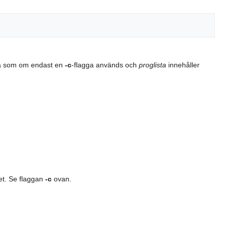
a som om endast en
-c
-flagga används och
proglista
innehåller
et. Se flaggan
-c
ovan.