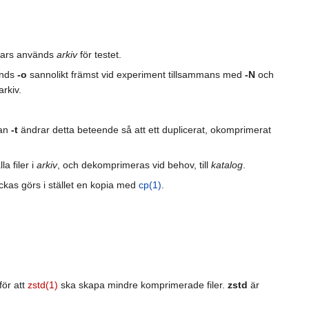
Annars används
arkiv
för testet.
änds
-o
sannolikt främst vid experiment tillsammans med
-N
och
rkiv.
gan
-t
ändrar detta beteende så att ett duplicerat, okomprimerat
a filer i
arkiv
, och dekomprimeras vid behov, till
katalog
.
ckas görs i stället en kopia med
cp(1)
.
för att
zstd(1)
ska skapa mindre komprimerade filer.
zstd
är