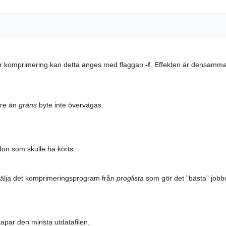
r komprimering kan detta anges med flaggan
-f
. Effekten är densamm
.
dre än
gräns
byte inte övervägas.
on som skulle ha körts.
älja det komprimeringsprogram från
proglista
som gör det ”bästa” jobb
par den minsta utdatafilen.