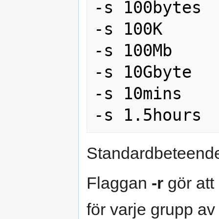
-s 100bytes

-s 100K

-s 100Mb

-s 10Gbyte

-s 10mins

Standardbeteende
Flaggan
-r
gör att
för varje grupp a