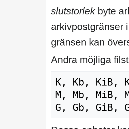
slutstorlek
byte ar
arkivpostgränser in
gränsen kan övers
Andra möjliga fils
K, Kb, KiB, K
M, Mb, MiB, M