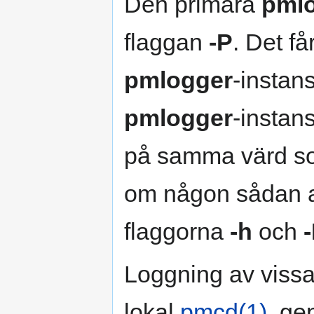
Den primära
pml
flaggan
-P
. Det få
pmlogger
-instan
pmlogger
-instan
på samma värd 
om någon sådan a
flaggorna
-h
och
Loggning av vissa
lokal
pmcd(1)
, ge