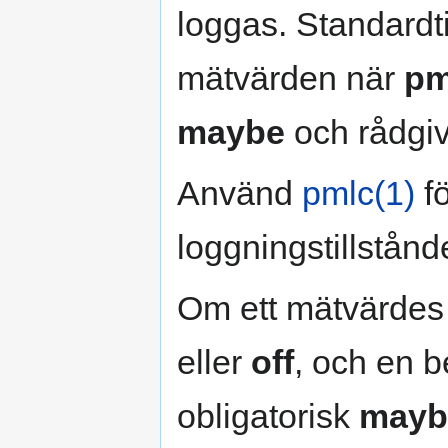
loggas. Standardtil
mätvärden när
pm
maybe
och rådgi
Använd
pmlc(1)
fö
loggningstillstånd
Om ett mätvärdes t
eller
off
, och en b
obligatorisk
mayb