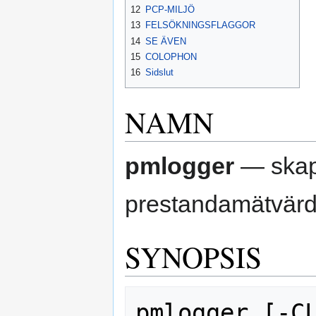
12
PCP-MILJÖ
13
FELSÖKNINGSFLAGGOR
14
SE ÄVEN
15
COLOPHON
16
Sidslut
NAMN
pmlogger
— skapa
prestandamätvär
SYNOPSIS
pmlogger [-C