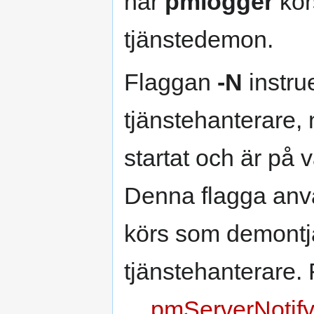
när
pmlogger
körs
tjänstedemon.
Flaggan
-N
instru
tjänstehanterare,
startat och är på 
Denna flagga anv
körs som demontjä
tjänstehanterare. 
__pmServerNotif