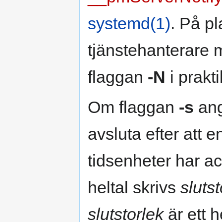
systemd(1)
. På p
tjänstehanterare m
flaggan
-N
i prakt
Om flaggan
-s
ang
avsluta efter att en
tidsenheter har 
heltal skrivs
slutst
slutstorlek
är ett h