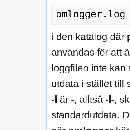
i den katalog där
användas för att
loggfilen inte kan 
utdata i stället ti
-l
är
-
, alltså
-l-
, s
standardutdata. D