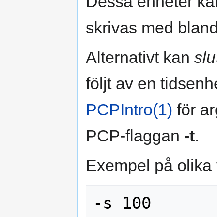
Dessa enheter kan 
skrivas med bland
Alternativt kan
slu
följt av en tidsenh
PCPIntro(1)
för a
PCP-flaggan
-t
.
Exempel på olika 
-s 100
