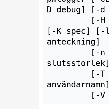
D debug] [-d 
         [-H värdnamn] [-I version] 
[-K spec] [-l
anteckning]

         [-n pmnsfil] [-p pid] [-s 
slutsstorlek]
         [-T sluttid] [-U 
användarnamn]