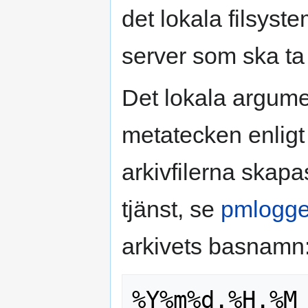
det lokala filsyst
server som ska ta
Det lokala argum
metatecken enlig
arkivfilerna skap
tjänst, se
pmlogge
arkivets basnamn