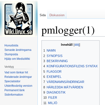
Sida
Diskussion
pmlogger(1)
Hoppa
Hoppa
Innehåll
Huvudsida
till
till
Senaste ändringarna
1
NAMN
navigering
sök
Slumpsida
2
SYNOPSIS
Hjälp om MediaWiki
3
BESKRIVNING
4
KONFIGURATIONSFILENS SYNTAX
Verktyg
5
FLAGGOR
Vad som länkar hit
6
EXEMPEL
Relaterade ändringar
Specialsidor
7
VÄRDNAMNSÄNDRINGAR
Utskriftsvänlig version
8
HÄRLEDDA MÄTVÄRDEN
Permanent länk
9
DIAGNOSTIK
Sidinformation
10
FILER
11
MILJÖ