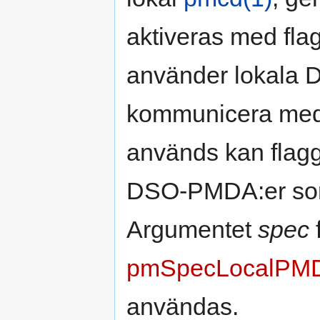
aktiveras med fl
använder lokala D
kommunicera me
används kan fla
DSO-PMDA:er som 
Argumentet
spec
pmSpecLocalPMD
användas.