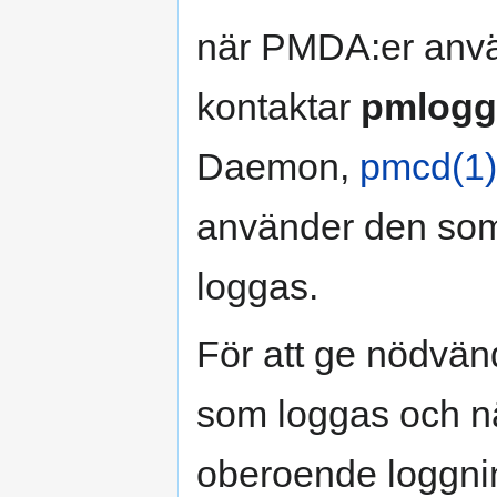
när PMDA:er anvä
kontaktar
pmlogg
Daemon,
pmcd(1)
använder den som
loggas.
För att ge nödvändi
som loggas och n
oberoende loggning