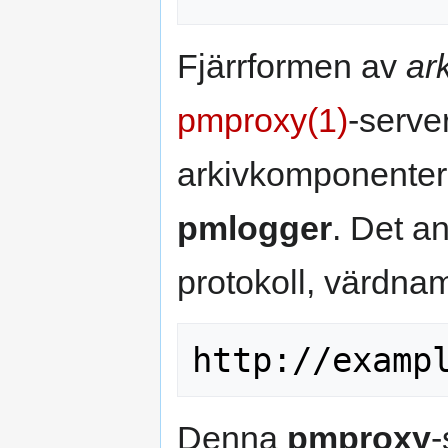
Fjärrformen av
ar
pmproxy(1)
-serve
arkivkomponenter
pmlogger
. Det a
protokoll, värdnam
Denna
pmproxy
-