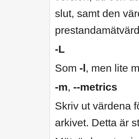
slut, samt den vär
prestandamätvärd
-L
Som
-l
, men lite m
-m
,
--metrics
Skriv ut värdena 
arkivet. Detta är 