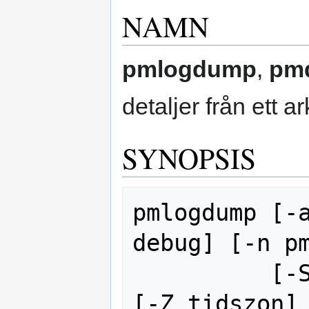
NAMN
pmlogdump
,
pm
detaljer från ett
SYNOPSIS
pmlogdump [-a
debug] [-n pm
          [-S starttid] [-T sluttid] 
[-Z tidszon] 