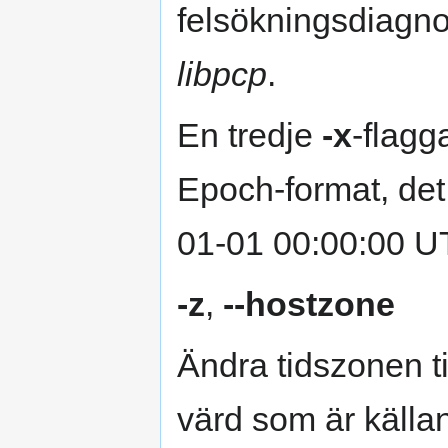
felsökningsdiagnos
libpcp
.
En tredje
-x
-flagg
Epoch-format, det
01-01 00:00:00 U
-z
,
--hostzone
Ändra tidszonen ti
värd som är källan