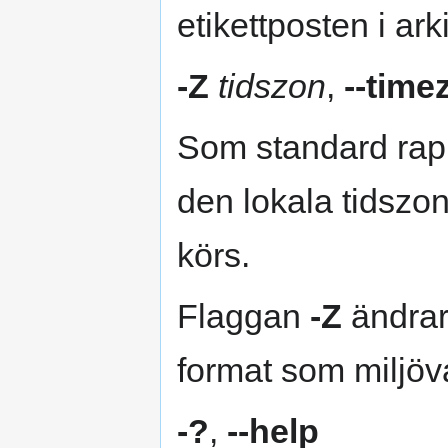
etikettposten i ark
-Z
tidszon
,
--time
Som standard rap
den lokala tidszo
körs.
Flaggan
-Z
ändrar 
format som miljöv
-?
,
--help