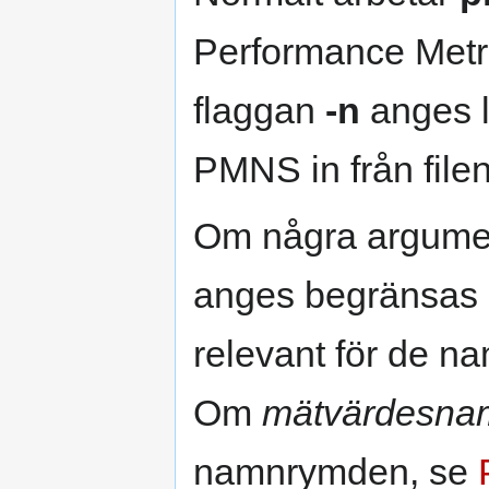
Performance Met
flaggan
-n
anges lä
PMNS in från file
Om några argume
anges begränsas r
relevant för de 
Om
mätvärdesna
namnrymden, se