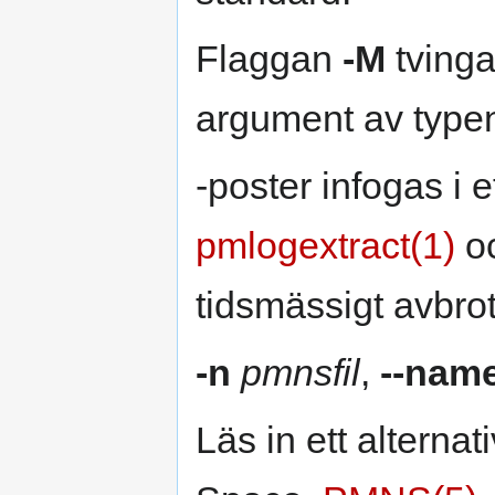
Flaggan
-M
tving
argument av typ
-poster infogas i 
pmlogextract(1)
oc
tidsmässigt avbrot
-n
pmnsfil
,
--nam
Läs in ett altern