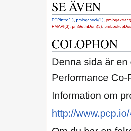
SE ÄVEN
PCPIntro(1)
,
pmlogcheck(1)
,
pmlogextract
PMAPI(3)
,
pmGetInDom(3)
,
pmLookupDes
COLOPHON
Denna sida är en 
Performance Co-Pi
Information om pro
http://www.pcp.io/
Om du har en felr