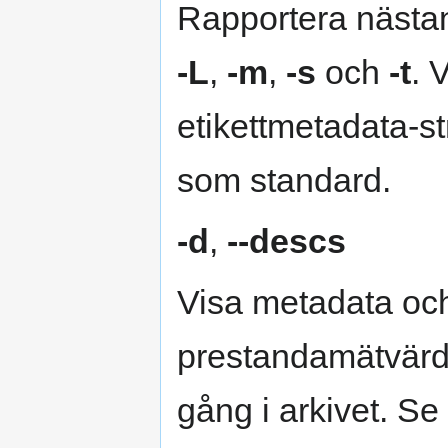
Rapportera nästan 
-L
,
-m
,
-s
och
-t
. 
etikettmetadata-
som standard.
-d
,
--descs
Visa metadata och
prestandamätvärd
gång i arkivet. Se