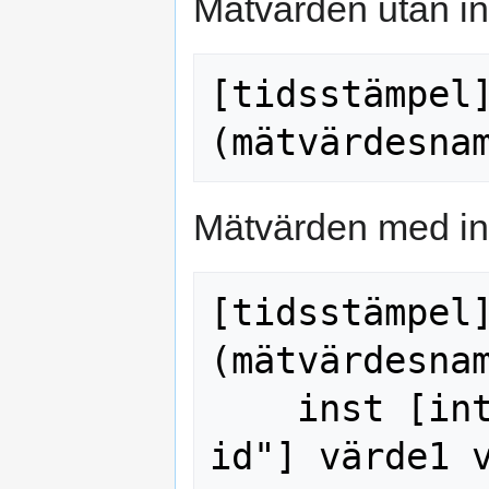
Mätvärden utan i
[tidsstämpel]
Mätvärden med in
[tidsstämpel]
(mätvärdesnam
    inst [internt-id eller "externt-