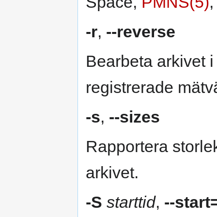
Space,
PMNS(5)
,
-r
,
--reverse
Bearbeta arkivet 
registrerade mätvä
-s
,
--sizes
Rapportera storleke
arkivet.
-S
starttid
,
--start