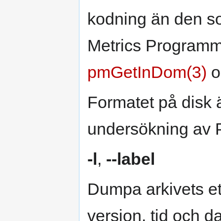
kodning än den s
Metrics Programmi
pmGetInDom(3)
o
Formatet på disk ä
undersökning av P
-l
,
--label
Dumpa arkivets eti
version, tid och da