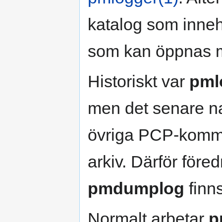
katalog som inneh
som kan öppnas
Historiskt var
pml
men det senare n
övriga PCP-komm
arkiv. Därför för
pmdumplog
finns
Normalt arbetar
p