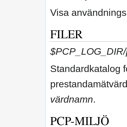
Visa användnings
FILER
$PCP_LOG_DIR/p
Standardkatalog f
prestandamätvärd
värdnamn
.
PCP-MILJÖ