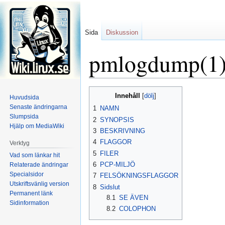
Sida
Diskussion
pmlogdump(1
Hoppa
Hoppa
Innehåll
Huvudsida
till
till
Senaste ändringarna
1
NAMN
navigering
sök
Slumpsida
2
SYNOPSIS
Hjälp om MediaWiki
3
BESKRIVNING
4
FLAGGOR
Verktyg
5
FILER
Vad som länkar hit
6
PCP-MILJÖ
Relaterade ändringar
Specialsidor
7
FELSÖKNINGSFLAGGOR
Utskriftsvänlig version
8
Sidslut
Permanent länk
8.1
SE ÄVEN
Sidinformation
8.2
COLOPHON