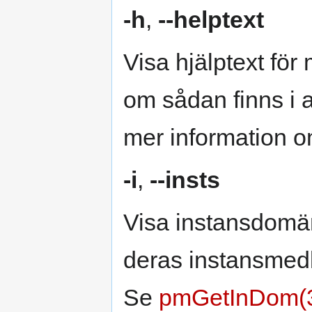
-h
,
--helptext
Visa hjälptext fö
om sådan finns i 
mer information om
-i
,
--insts
Visa instansdomän
deras instansmedl
Se
pmGetInDom(