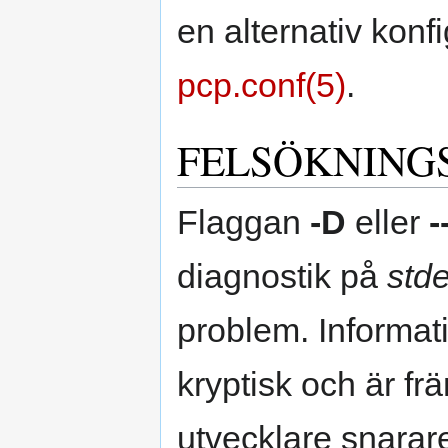
en alternativ konfi
pcp.conf(5)
.
FELSÖKNING
Flaggan
-D
eller
-
diagnostik på
stde
problem. Informat
kryptisk och är fr
utvecklare snarar