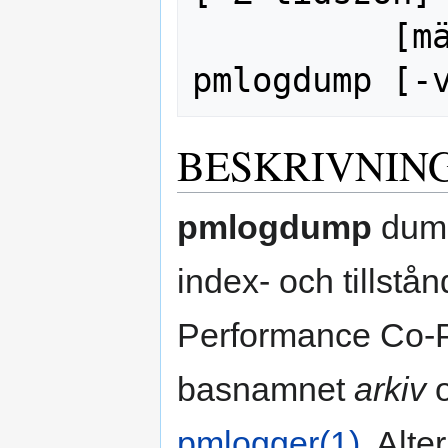
          [mätvärdesnamn ...]

BESKRIVNIN
pmlogdump
dump
index- och tillstån
Performance Co-Pi
basnamnet
arkiv
o
pmlogger(1)
. Alte