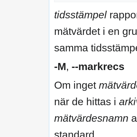
tidsstämpel
rappor
mätvärdet i en gr
samma tidsstämpe
-M
,
--markrecs
Om inget
mätvär
när de hittas i
arki
mätvärdesnamn
a
standard.