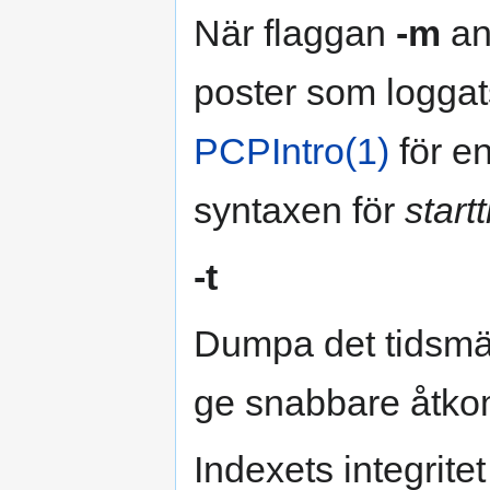
När flaggan
-m
an
poster som loggats
PCPIntro(1)
för en
syntaxen för
startt
-t
Dumpa det tidsmä
ge snabbare åtkomst
Indexets integrite