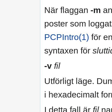
När flaggan
-m
an
poster som loggats
PCPIntro(1)
för en
syntaxen för
slutti
-v
fil
Utförligt läge. Du
i hexadecimalt for
I detta fall är
fil
nam