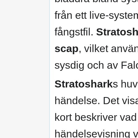
från ett live-syste
fångstfil.
Stratos
scap
, vilket anv
sysdig och av Fal
Stratoshark
s huv
händelse. Det vi
kort beskriver vad
händelsevisning vi