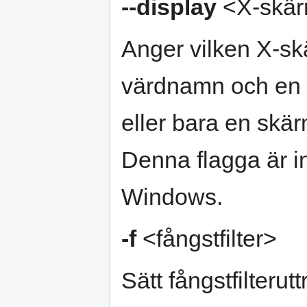
--display
<X-skär
Anger vilken X-s
värdnamn och en s
eller bara en skär
Denna flagga är in
Windows.
-f
<fångstfilter>
Sätt fångstfilterutt