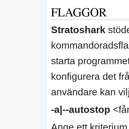
FLAGGOR
Stratoshark
stöde
kommandoradsflagg
starta programmet 
konfigurera det 
användare kan vilj
-a|--autostop
<fån
Ange ett kriteri