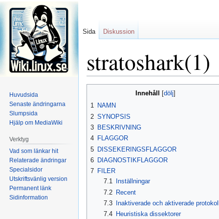
Sida
Diskussion
stratoshark(1)
Hoppa
Hoppa
Innehåll
Huvudsida
till
till
Senaste ändringarna
1
NAMN
navigering
sök
Slumpsida
2
SYNOPSIS
Hjälp om MediaWiki
3
BESKRIVNING
4
FLAGGOR
Verktyg
5
DISSEKERINGSFLAGGOR
Vad som länkar hit
6
DIAGNOSTIKFLAGGOR
Relaterade ändringar
Specialsidor
7
FILER
Utskriftsvänlig version
7.1
Inställningar
Permanent länk
7.2
Recent
Sidinformation
7.3
Inaktiverade och aktiverade protokol
7.4
Heuristiska dissektorer