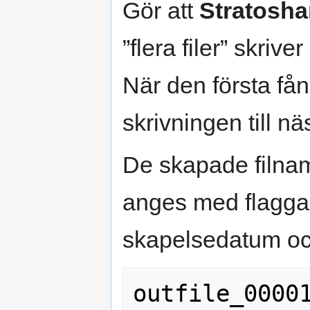
Gör att
Stratosha
”flera filer” skriver
När den första fång
skrivningen till nä
De skapade filna
anges med flagg
skapelsedatum och
outfile_00001