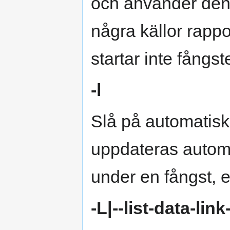
och använder den f
några källor rapp
startar inte fångst
-l
Slå på automatisk
uppdateras autom
under en fångst, e
-L|--list-data-lin