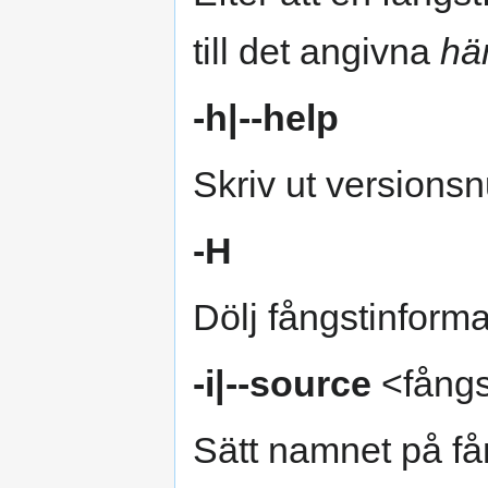
till det angivna
hä
-h|--help
Skriv ut versions
-H
Dölj fångstinforma
-i|--source
<fångs
Sätt namnet på fån