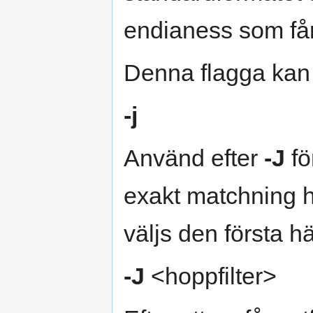
endianess som få
Denna flagga kan
-j
Använd efter
-J
fö
exakt matchning hi
väljs den första h
-J
<hoppfilter>