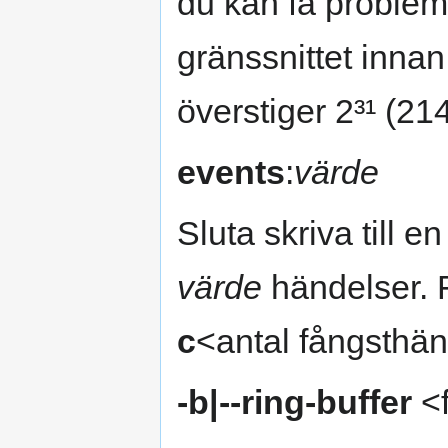
du kan få problem 
gränssnittet inna
överstiger 2³¹ (2
events
:
värde
Sluta skriva till en
värde
händelser. 
c
<antal fångsthän
-b|--ring-buffer
<f