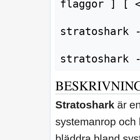
flaggor ] [ <
stratoshark -
BESKRIVNIN
Stratoshark
är en
systemanrop och lo
bläddra bland sy