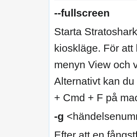
--fullscreen
Starta Stratoshark
kioskläge. För at
menyn View och väl
Alternativt kan du
+ Cmd + F på ma
-g
<händelsenum
Efter att en fångst