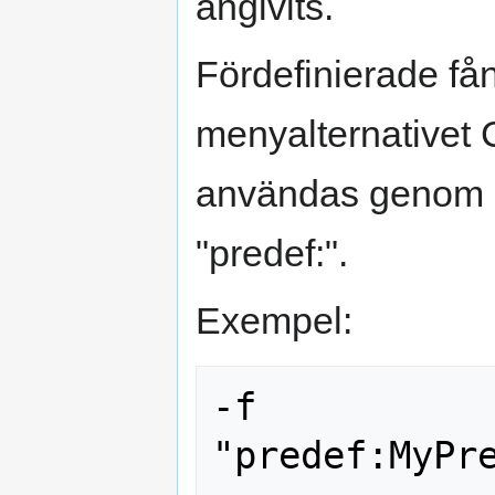
angivits.
Fördefinierade fån
menyalternativet 
användas genom a
"predef:".
Exempel:
-f 